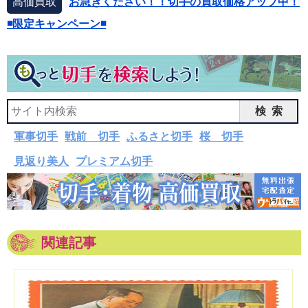
高価買取
お急ぎください！！切手の買取価格アップ中！
◾️限定キャンペーン◾️
検索
軍事切手
戦前 切手
ふるさと切手
桜 切手
見返り美人
プレミアム切手
関連記事