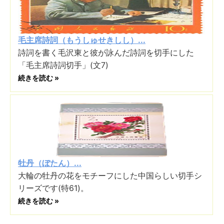
毛主席詩詞（もうしゅせきしし）...
詩詞を書く毛沢東と彼が詠んだ詩詞を切手にした
「毛主席詩詞切手」(文7)
続きを読む »
牡丹（ぼたん）...
大輪の牡丹の花をモチーフにした中国らしい切手シ
リーズです(特61)。
続きを読む »