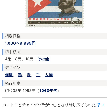
相場価格
1,000〜9,999円
切手額面
4元、8元、10元（
その他
）
デザイン
横型
、
赤
、
青
、
白
、
人物
発行年度
昭和38年 1963年（
1960年代
）
キュ
カストロとチェ・ゲバラが中心となり繰り広げられた