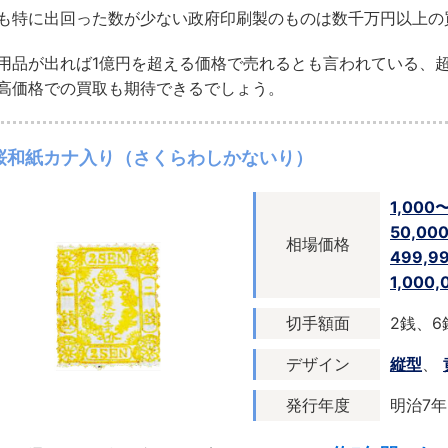
も特に出回った数が少ない政府印刷製のものは数千万円以上の
用品が出れば1億円を超える価格で売れるとも言われている、
高価格での買取も期待できるでしょう。
桜和紙カナ入り（さくらわしかないり）
1,000
50,00
相場価格
499,9
1,000
切手額面
2銭、6
デザイン
縦型
、
発行年度
明治7年