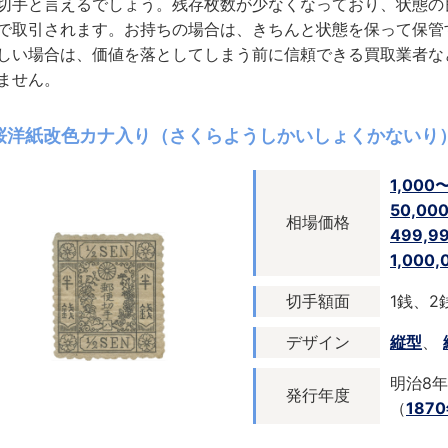
切手と言えるでしょう。残存枚数が少なくなっており、状態の
で取引されます。お持ちの場合は、きちんと状態を保って保管
しい場合は、価値を落としてしまう前に信頼できる買取業者な
ません。
桜洋紙改色カナ入り（さくらようしかいしょくかないり
1,000
50,00
相場価格
499,9
1,000
切手額面
1銭、2
デザイン
縦型
、
明治8年
発行年度
（
187