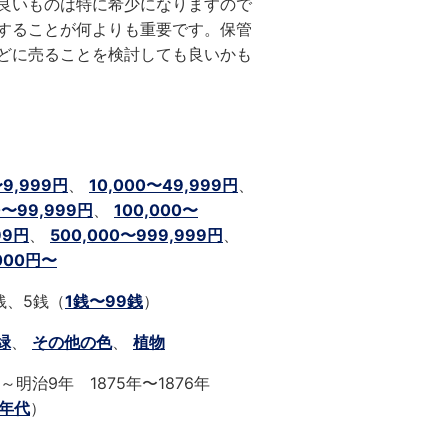
良いものは特に希少になりますので
することが何よりも重要です。保管
どに売ることを検討しても良いかも
）
〜9,999円
、
10,000〜49,999円
、
0〜99,999円
、
100,000〜
99円
、
500,000〜999,999円
、
,000円〜
銭、5銭（
1銭〜99銭
）
緑
、
その他の色
、
植物
～明治9年 1875年〜1876年
0年代
）