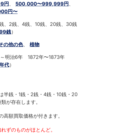
99円
、
500,000〜999,999円
、
,000円〜
銭、2銭、4銭、10銭、20銭、30銭
99銭
）
その他の色
、
植物
～明治6年 1872年〜1873年
0年代
）
銭・1銭・2銭・4銭・10銭・20
種類が存在します。
の高額買取価格が付きます。
知れずのものがほとんど。