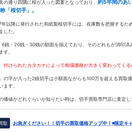
約5年間のあ
名の通り四隅に桜が入った図案となっており、
称「桜切手」。
7年以降に発行された和紙製桜切手には、在庫数を把握するた
ました。
・6銭・20銭・30銭の額面を揃えており、そのどれもが消印
ます。
、
付けられたカタカナによって相場価格が大きく変わってくる
」の字が入った2銭切手は小額面ながらも100万を超える買取
います。
の価値がどれぐらいか知りたい時は、切手買取専門店に査定し
買取
お急ぎください！！切手の買取価格アップ中！◾️限定キャ