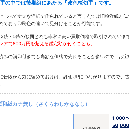
手の中では後期組にあたる「改色桜切手」です。
に比べて丈夫な洋紙で作られていると言う点では旧桜洋紙と似
れており印刷色の違いで見分けることが可能です。
・2銭・5銭の額面どれも非常に高い買取価格で取引されていま
レアで800万円を超える鑑定額が付くことも。
済みの消印付きでも高額な価格で売れることが多いので、お宝
に普段から気に留めておけば、評価UPにつながりますので、
。
桜和紙カナ無し（さくらわしかななし）
1,000
50,00
相場価格