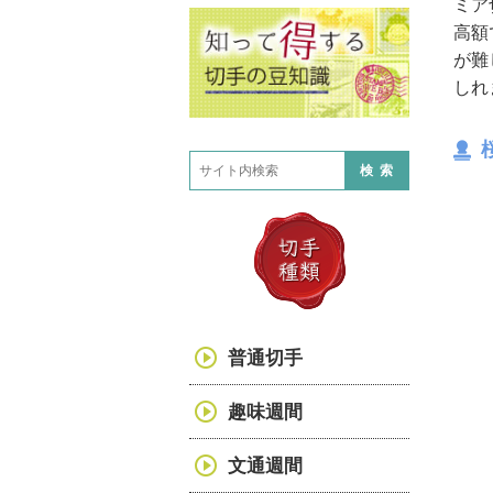
ミア
高額
が難
しれ
検索
普通切手
趣味週間
文通週間