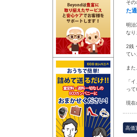
その
た通
明治
なり
2銭
てい
また
「イ
って
現在
高価