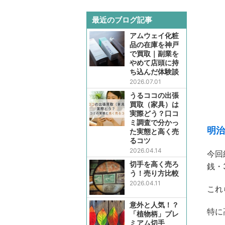
最近のブログ記事
アムウェイ化粧
品の在庫を神戸
で買取｜副業を
やめて店頭に持
ち込んだ体験談
2026.07.01
うるココの出張
買取（家具）は
実際どう？口コ
ミ調査で分かっ
明治
た実態と高く売
るコツ
2026.04.14
今回
切手を高く売ろ
銭・
う！売り方比較
2026.04.11
これ
意外と人気！？
特に
「植物柄」プレ
ミアム切手