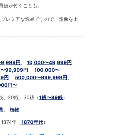
買値が付くことも。
超プレミアな逸品ですので、想像を上
〜9,999円
、
10,000〜49,999円
、
0〜99,999円
、
100,000〜
99円
、
500,000〜999,999円
、
,000円〜
銭、20銭、30銭（
1銭〜99銭
）
黄
、
植物
 1874年（
1870年代
）