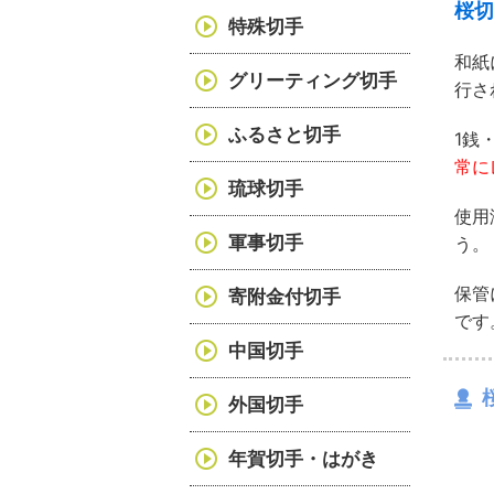
桜切
特殊切手
和紙
グリーティング切手
行さ
ふるさと切手
1銭
常に
琉球切手
使用
軍事切手
う。
保管
寄附金付切手
です
中国切手
外国切手
年賀切手・はがき