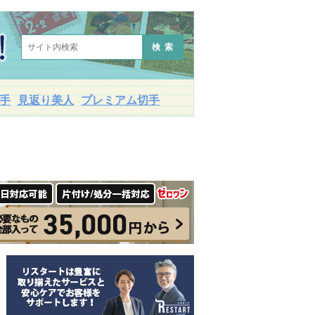
検索
手
見返り美人
プレミアム切手