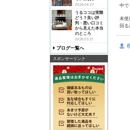
2026.04.07
中で
うるココは実際
どう？良い評
未使
判・悪い口コミ
回る
から見えた本当
のところ
2026.03.21
ブログ一覧へ
スポンサーリンク