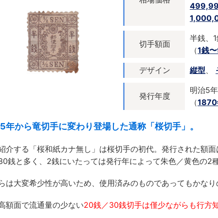
499,9
1,000
半銭、1
切手額面
（
1銭〜
デザイン
縦型
、
明治5年
発行年度
（
187
5年から竜切手に変わり登場した通称「桜切手」。
紹介する「桜和紙カナ無し」は桜切手の初代。発行された額面は半
30銭と多く、2銭にいたっては発行年によって朱色／黄色の2
らは大変希少性が高いため、使用済みのものであってもかなり
高額面で流通量の少ない
20銭／30銭切手は僅少ながらも行方