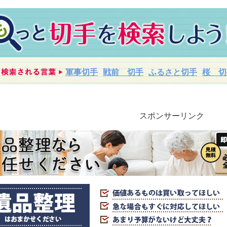
軍事切手
戦前 切手
ふるさと切手
桜 切
スポンサーリンク