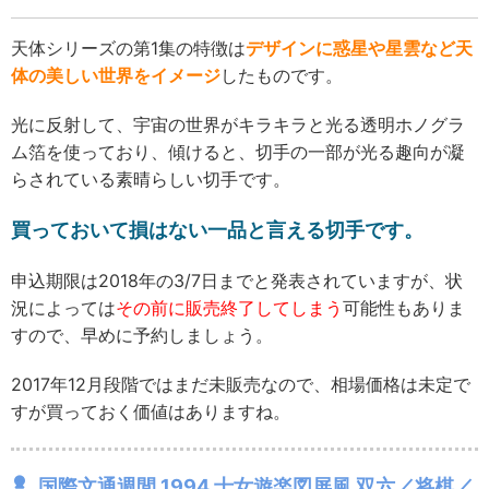
天体シリーズの第1集の特徴は
デザインに惑星や星雲など天
体の美しい世界をイメージ
したものです。
光に反射して、宇宙の世界がキラキラと光る透明ホノグラ
ム箔を使っており、傾けると、切手の一部が光る趣向が凝
らされている素晴らしい切手です。
買っておいて損はない一品と言える切手です。
申込期限は2018年の3/7日までと発表されていますが、状
況によっては
その前に販売終了してしまう
可能性もありま
すので、早めに予約しましょう。
2017年12月段階ではまだ未販売なので、相場価格は未定で
すが買っておく価値はありますね。
国際文通週間 1994 士女遊楽図屏風 双六／将棋／