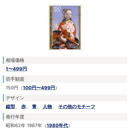
相場価格
1〜499円
切手額面
150円（
100円〜499円
）
デザイン
縦型
、
赤
、
青
、
人物
、
その他のモチーフ
発行年度
昭和62年 1987年（
1980年代
）