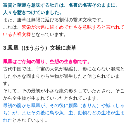
富貴と華麗を意味する牡丹は、名誉の名実そのままに、
人々を惹きつけていました。
また、唐草は無限に延びる割付の繋ぎ文様です。
これは、
繁栄が永遠に続くめでたさを意味すると言われて
いる吉祥文様
となっています。
3.鳳凰（ほうおう）文様に唐草
鳳凰はご存知の通り、空想の生き物です。
古代中国では、宇宙の大気が凝縮し、形にならない混沌と
した小さな固まりから生物が誕生したと信じられていま
す。
そして、その最初が小さな龍の形をしていたとされ、そこ
から全生物が生まれていったとされています。
最初の龍から鳳凰が、その後に麒麟（きりん）や鯱（しゃ
ち）が、またその後に鳥や魚、虫、動物などの生物が生ま
れた
とされています。