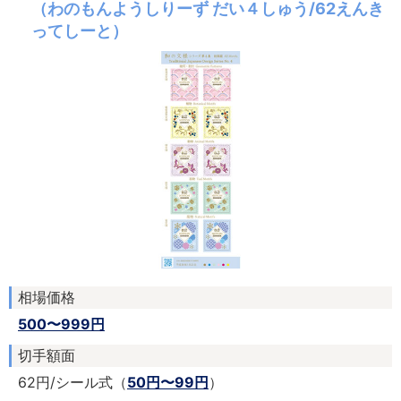
（わのもんようしりーず だい４しゅう/62えんき
ってしーと）
相場価格
500〜999円
切手額面
62円/シール式（
50円〜99円
）