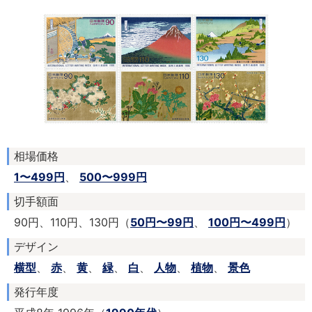
相場価格
1〜499円
、
500〜999円
切手額面
90円、110円、130円（
50円〜99円
、
100円〜499円
）
デザイン
横型
、
赤
、
黄
、
緑
、
白
、
人物
、
植物
、
景色
発行年度