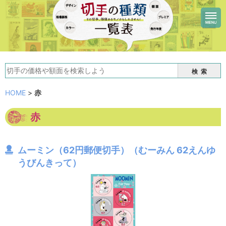
検索
HOME
>
赤
赤
ムーミン（62円郵便切手）（むーみん 62えんゆ
うびんきって）