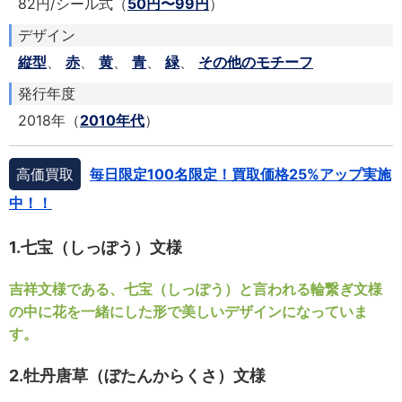
82円/シール式（
50円〜99円
）
デザイン
縦型
、
赤
、
黄
、
青
、
緑
、
その他のモチーフ
発行年度
2018年（
2010年代
）
高価買取
毎日限定100名限定！買取価格25%アップ実施
中！！
1.七宝（しっぽう）文様
吉祥文様である、七宝（しっぽう）と言われる輪繋ぎ文様
の中に花を一緒にした形で美しいデザインになっていま
す。
2.牡丹唐草（ぼたんからくさ）文様