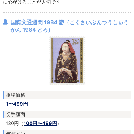
に心がけることが大切です。
国際文通週間 1984 瀞（こくさいぶんつうしゅう
かん 1984 どろ）
相場価格
1〜499円
切手額面
130円（
100円〜499円
）
デザイン