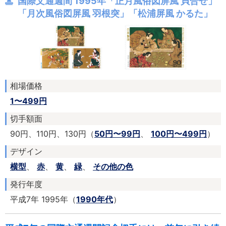
国際文通週間 1995年「正月風俗図屏風 貝合せ」
「月次風俗図屏風 羽根突」「松浦屏風 かるた」
相場価格
1〜499円
切手額面
90円、110円、130円（
50円〜99円
、
100円〜499円
）
デザイン
横型
、
赤
、
黄
、
緑
、
その他の色
発行年度
平成7年 1995年（
1990年代
）