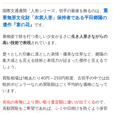
重
国際文通週間「人形シリーズ」切手の最後を飾るのは、
要無形文化財「衣裳人形」保持者である平田郷陽の
遺作『宴の花』
です。
着物姿で鼓を打つ美しい少女がまさに
生き人形さながらの
高い技術で表現
されています。
楚々とした印象に凛とした表情・優美な仕草など、郷陽の
集大成とも言える技術と表現力が詰まった傑作と言えるで
しょう。
買取相場は1枚あたり40円～250円程度、古切手の中では比
較的ポピュラーなため買取額はごく平均的な価格になって
います。
劣化の有無により買い取り査定額に違いが出てくる
ので、
高額買取をご希望であれば、シミや日焼けを防ぐよう保管