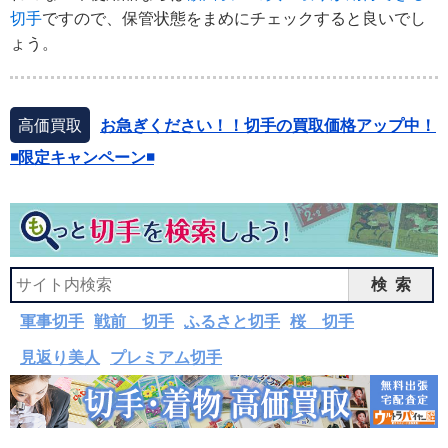
切手
ですので、保管状態をまめにチェックすると良いでし
ょう。
高価買取
お急ぎください！！切手の買取価格アップ中！
◾️限定キャンペーン◾️
検索
軍事切手
戦前 切手
ふるさと切手
桜 切手
見返り美人
プレミアム切手