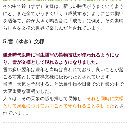
その中で鈴（すず）文様は、新しい時代がうまくいくよう
にと、また全てがうまくいく（成就する）ようにとの願い
を洒落て、鈴が大きく鳴る音に「成る」に例え、その素晴
らしさを文様の世界で楽しんだとされています。
5.雪（ゆき）文様
鎌倉時代以降に写生描写の染物技法が使われるようにな
り、雪が文様として現れるようになりました。
雪の多い翌年は豊年と当時は言われており、良いことが起
こる前兆として吉祥文様に扱われたとされています。
当時、天気を予想することは農作物や日常での作業の中で
大変重要な事柄でした。
人々は、その天象の形を拝して畏怖し、
それと同時に文様
として身近につけておくことで守られることを祈った
とさ
れています。