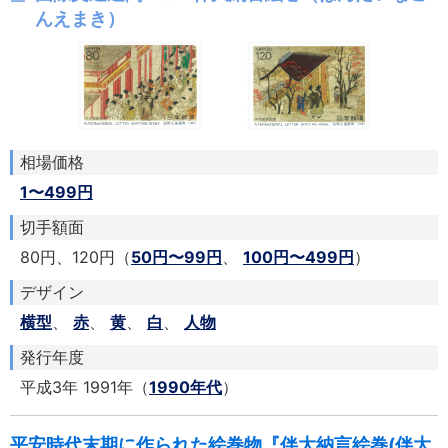
んえまき）
相場価格
1〜499円
切手額面
80円、120円（
50円〜99円
、
100円〜499円
）
デザイン
横型
、
赤
、
黄
、
白
、
人物
発行年度
平成3年 1991年（
1990年代
）
平安時代末期に作られた絵巻物『伴大納言絵巻(伴大