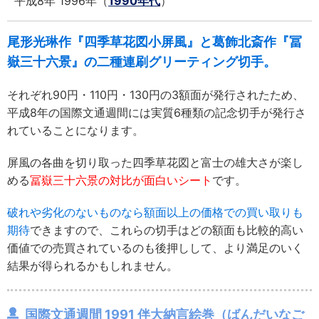
平成8年 1996年（
1990年代
）
尾形光琳作『四季草花図小屏風』と葛飾北斎作『冨
嶽三十六景』の二種連刷グリーティング切手。
それぞれ90円・110円・130円の3額面が発行されたため、
平成8年の国際文通週間には実質6種類の記念切手が発行さ
れていることになります。
屏風の各曲を切り取った四季草花図と富士の雄大さが楽し
める
冨嶽三十六景の対比が面白いシート
です。
破れや劣化のないものなら額面以上の価格での買い取りも
期待
できますので、これらの切手はどの額面も比較的高い
価値での売買されているのも後押しして、より満足のいく
結果が得られるかもしれません。
国際文通週間 1991 伴大納言絵巻（ばんだいなご