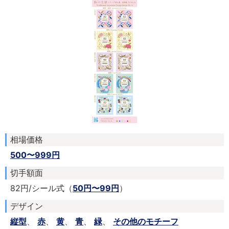
相場価格
500〜999円
切手額面
82円/シール式（
50円〜99円
）
デザイン
縦型
、
赤
、
黄
、
青
、
緑
、
その他のモチーフ