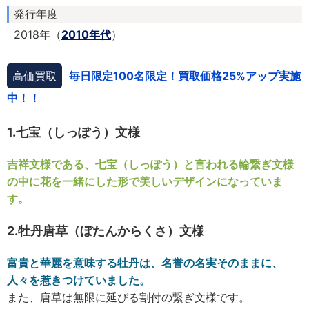
発行年度
2018年（
2010年代
）
高価買取
毎日限定100名限定！買取価格25%アップ実施
中！！
1.七宝（しっぽう）文様
吉祥文様である、七宝（しっぽう）と言われる輪繋ぎ文様
の中に花を一緒にした形で美しいデザインになっていま
す。
2.牡丹唐草（ぼたんからくさ）文様
富貴と華麗を意味する牡丹は、名誉の名実そのままに、
人々を惹きつけていました。
また、唐草は無限に延びる割付の繋ぎ文様です。