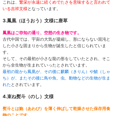
これは、
繁栄が永遠に続くめでたさを意味すると言われて
いる吉祥文様
となっています。
3.鳳凰（ほうおう）文様に唐草
鳳凰はご存知の通り、空想の生き物です。
古代中国では、宇宙の大気が凝縮し、形にならない混沌と
した小さな固まりから生物が誕生したと信じられていま
す。
そして、その最初が小さな龍の形をしていたとされ、そこ
から全生物が生まれていったとされています。
最初の龍から鳳凰が、その後に麒麟（きりん）や鯱（しゃ
ち）が、またその後に鳥や魚、虫、動物などの生物が生ま
れた
とされています。
4.束ね熨斗（のし）文様
熨斗とは鮑（あわび）を薄く伸ばして乾燥させた保存用食
物のことです。