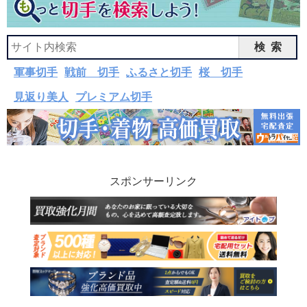
検索
軍事切手
戦前 切手
ふるさと切手
桜 切手
見返り美人
プレミアム切手
スポンサーリンク