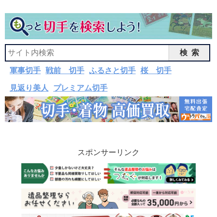
検索
軍事切手
戦前 切手
ふるさと切手
桜 切手
見返り美人
プレミアム切手
スポンサーリンク