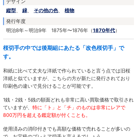
デザイン
縦型
、
緑
、
その他の色
、
植物
発行年度
明治8年～明治9年 1875年〜1876年（
1870年代
）
桜切手の中では後期組にあたる「改色桜切手」で
す。
和紙に比べて丈夫な洋紙で作られていると言う点では旧桜
洋紙と似ていますが、こちらの方が新たに発行されており
印刷色の違いで見分けることが可能です。
1銭・2銭・5銭の額面どれも非常に高い買取価格で取引され
ていますが、
特に「ト」と「チ」のものは非常にレアで
800万円を超える鑑定額が付くことも。
使用済みの消印付きでも高額な価格で売れることが多いの
で、お宝級のプレミア切手と言えるでしょう。