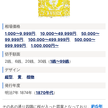
相場価格
1,000〜9,999円
、
10,000〜49,999円
、
50,000〜
99,999円
、
100,000〜499,999円
、
500,000〜
999,999円
、
1,000,000円〜
切手額面
2銭、6銭、20銭、30銭（
1銭〜99銭
）
デザイン
縦型
、
黄
、
植物
発行年度
明治7年 1874年（
1870年代
）
約5年
その名の通り四隅に桜が入った図案となっており、