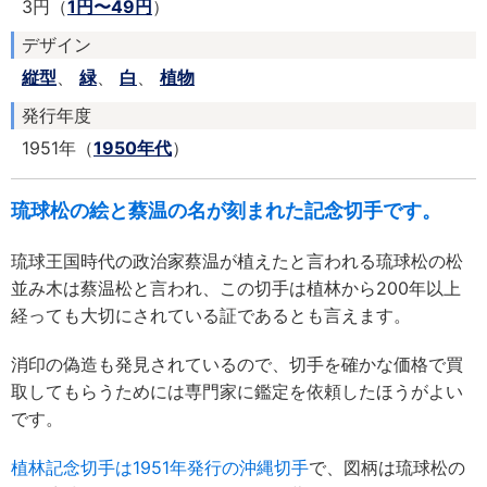
3円（
1円〜49円
）
デザイン
縦型
、
緑
、
白
、
植物
発行年度
1951年（
1950年代
）
琉球松の絵と蔡温の名が刻まれた記念切手です。
琉球王国時代の政治家蔡温が植えたと言われる琉球松の松
並み木は蔡温松と言われ、この切手は植林から200年以上
経っても大切にされている証であるとも言えます。
消印の偽造も発見されているので、切手を確かな価格で買
取してもらうためには専門家に鑑定を依頼したほうがよい
です。
植林記念切手は1951年発行の沖縄切手
で、図柄は琉球松の