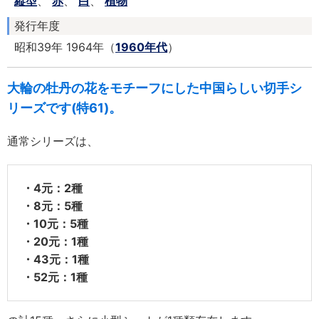
縦型
、
赤
、
白
、
植物
発行年度
昭和39年 1964年（
1960年代
）
大輪の牡丹の花をモチーフにした中国らしい切手シ
リーズです(特61)。
通常シリーズは、
・4元：2種
・8元：5種
・10元：5種
・20元：1種
・43元：1種
・52元：1種