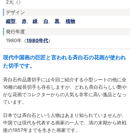
2元（）
デザイン
縦型
、
赤
、
緑
、
白
、
黒
、
植物
発行年度
1980年（
1980年代
）
現代中国画の巨匠と言われる斉白石の花画が使われ
た切手です。
斉白石作品選切手には今回ご紹介する小型シートの他に全
16種の縦長切手も存在しますが、どれも斉白石らしい艶や
かな花画でコレクターからの人気も非常に高い逸品となっ
ています。
日本では斉白石という人物はあまり知られていませんが、
中国では現代を代表する画家の一人で、清の末期から終戦
後の1957年までを生きた画家です。