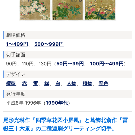
相場価格
1〜499円
、
500〜999円
切手額面
90円、110円、130円（
50円〜99円
、
100円〜499円
）
デザイン
横型
、
赤
、
黄
、
緑
、
白
、
人物
、
植物
、
景色
発行年度
平成8年 1996年（
1990年代
）
尾形光琳作『四季草花図小屏風』と葛飾北斎作『冨
嶽三十六景』の二種連刷グリーティング切手。