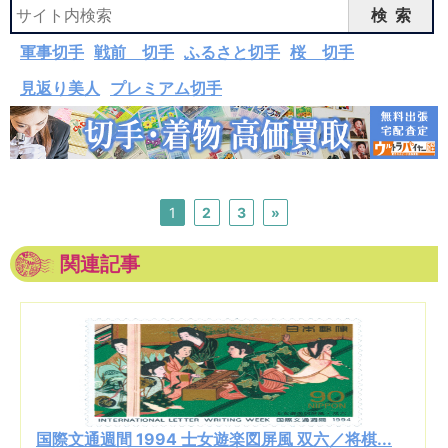
検索
軍事切手
戦前 切手
ふるさと切手
桜 切手
見返り美人
プレミアム切手
1
2
3
»
関連記事
国際文通週間 1994 士女遊楽図屏風 双六／将棋...