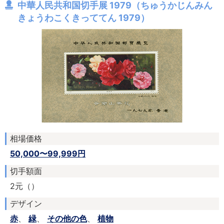
中華人民共和国切手展 1979（ちゅうかじんみん
きょうわこくきっててん 1979）
相場価格
50,000〜99,999円
切手額面
2元（）
デザイン
赤
、
緑
、
その他の色
、
植物