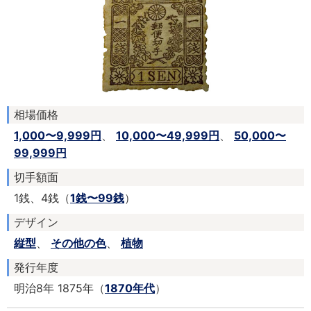
相場価格
1,000〜9,999円
、
10,000〜49,999円
、
50,000〜
99,999円
切手額面
1銭、4銭（
1銭〜99銭
）
デザイン
縦型
、
その他の色
、
植物
発行年度
明治8年 1875年（
1870年代
）