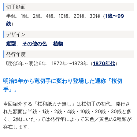
切手額面
半銭、1銭、2銭、4銭、10銭、20銭、30銭（
1銭〜99
銭
）
デザイン
縦型
、
その他の色
、
植物
発行年度
明治5年～明治6年 1872年〜1873年（
1870年代
）
明治5年から竜切手に変わり登場した通称「桜切
手」。
今回紹介する「桜和紙カナ無し」は桜切手の初代。発行さ
れた額面は半銭・1銭・2銭・4銭・10銭・20銭・30銭と多
く、2銭にいたっては発行年によって朱色／黄色の2種類が
存在します。