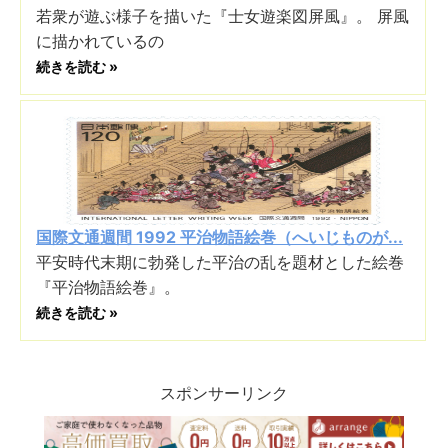
若衆が遊ぶ様子を描いた『士女遊楽図屏風』。 屏風
に描かれているの
続きを読む »
国際文通週間 1992 平治物語絵巻（へいじものが...
平安時代末期に勃発した平治の乱を題材とした絵巻
『平治物語絵巻』。
続きを読む »
スポンサーリンク