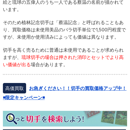
絵と琉球の五偉人のうち一人である蔡温の名前が描かれて
います。
そのため植林記念切手は「蔡温記念」と呼ばれることもあ
り、買取価格は未使用美品のバラ切手単位で1,500円程度で
すが、未使用か使用済みによっても価値は異なります。
切手を高く売るために普通は未使用であることが求められ
ますが、
琉球切手の場合は押された消印とセットでより高
い価値が出る
場合があります。
高価買取
お急ぎください！！切手の買取価格アップ中！
◾️限定キャンペーン◾️