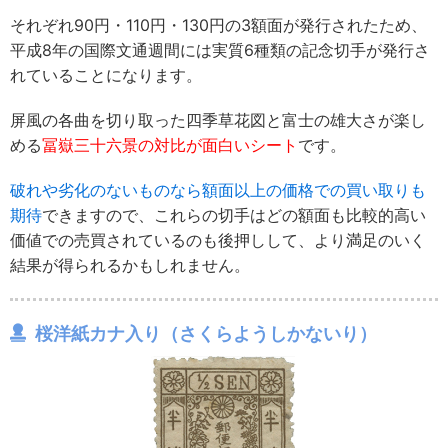
それぞれ90円・110円・130円の3額面が発行されたため、
平成8年の国際文通週間には実質6種類の記念切手が発行さ
れていることになります。
屏風の各曲を切り取った四季草花図と富士の雄大さが楽し
める
冨嶽三十六景の対比が面白いシート
です。
破れや劣化のないものなら額面以上の価格での買い取りも
期待
できますので、これらの切手はどの額面も比較的高い
価値での売買されているのも後押しして、より満足のいく
結果が得られるかもしれません。
桜洋紙カナ入り（さくらようしかないり）