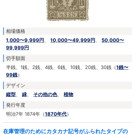
相場価格
1,000〜9,999円
、
10,000〜49,999円
、
50,000〜
99,999円
切手額面
半銭、1銭、2銭、4銭、6銭、10銭、20銭、30銭（
1銭〜
99銭
）
デザイン
縦型
、
緑
、
その他の色
、
植物
発行年度
明治7年 1874年（
1870年代
）
在庫管理のためにカタカナ記号がふられたタイプの