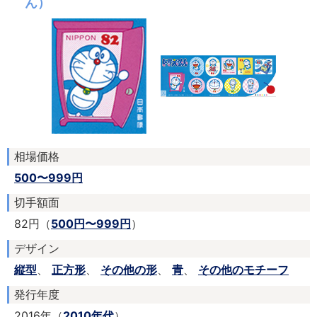
ん）
相場価格
500〜999円
切手額面
82円（
500円〜999円
）
デザイン
縦型
、
正方形
、
その他の形
、
青
、
その他のモチーフ
発行年度
2016年（
2010年代
）