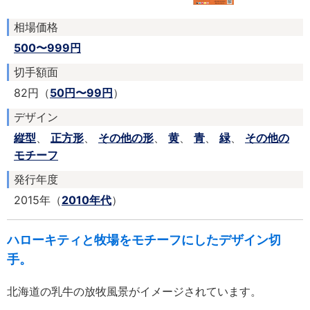
相場価格
500〜999円
切手額面
82円（
50円〜99円
）
デザイン
縦型
、
正方形
、
その他の形
、
黄
、
青
、
緑
、
その他の
モチーフ
発行年度
2015年（
2010年代
）
ハローキティと牧場をモチーフにしたデザイン切
手。
北海道の乳牛の放牧風景がイメージされています。