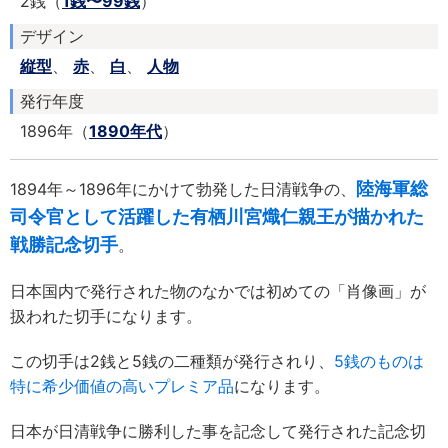
2銭（
1銭〜99銭
）
デザイン
縦型
、
赤
、
白
、
人物
発行年度
1896年（
1890年代
）
陸海軍総
1894年～1896年にかけて勃発した日清戦争の、
司令官として活躍した有栖川宮熾仁親王が描かれた
戦勝記念切手
。
日本国内で発行された物のなかでは初めての「肖像画」が
扱われた切手になります。
この切手は2銭と5銭の二種類が発行されり、
5銭のものは
特に希少価値の高いプレミア品
になります。
日本が日清戦争に勝利した事を記念して発行された記念切