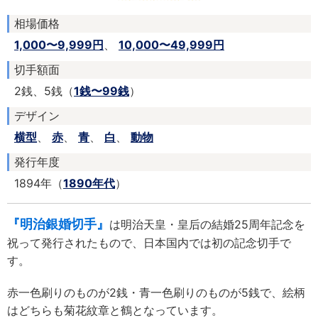
相場価格
1,000〜9,999円
、
10,000〜49,999円
切手額面
2銭、5銭（
1銭〜99銭
）
デザイン
横型
、
赤
、
青
、
白
、
動物
発行年度
1894年（
1890年代
）
『明治銀婚切手』
は明治天皇・皇后の結婚25周年記念を
祝って発行されたもので、日本国内では初の記念切手で
す。
赤一色刷りのものが2銭・青一色刷りのものが5銭で、絵柄
はどちらも菊花紋章と鶴となっています。