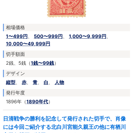
相場価格
1〜499円
、
500〜999円
、
1,000〜9,999円
、
10,000〜49,999円
切手額面
2銭、5銭（
1銭〜99銭
）
デザイン
縦型
、
赤
、
青
、
白
、
人物
発行年度
1896年（
1890年代
）
日清戦争の勝利を記念して発行された切手で、肖像
には今回ご紹介する北白川宮能久親王の他に有栖川