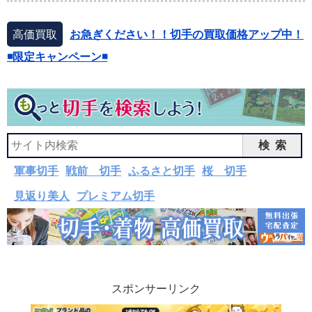
高価買取
お急ぎください！！切手の買取価格アップ中！
◾️限定キャンペーン◾️
検索
軍事切手
戦前 切手
ふるさと切手
桜 切手
見返り美人
プレミアム切手
スポンサーリンク