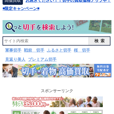
高価買取
お急ぎください！！切手の買取価格アップ中！
◾️限定キャンペーン◾️
検索
軍事切手
戦前 切手
ふるさと切手
桜 切手
見返り美人
プレミアム切手
スポンサーリンク