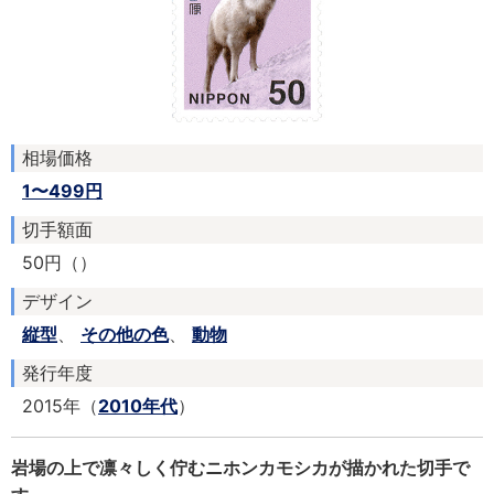
相場価格
1〜499円
切手額面
50円（）
デザイン
縦型
、
その他の色
、
動物
発行年度
2015年（
2010年代
）
岩場の上で凛々しく佇むニホンカモシカが描かれた切手で