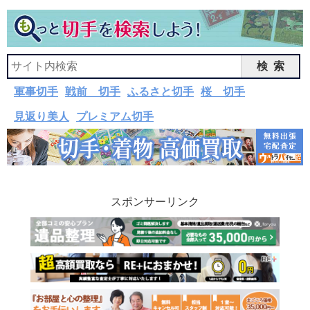
検索
軍事切手
戦前 切手
ふるさと切手
桜 切手
見返り美人
プレミアム切手
スポンサーリンク