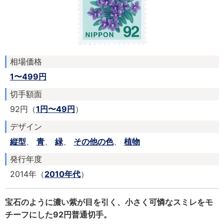
相場価格
1〜499円
切手額面
92円（
1円〜49円
）
デザイン
縦型
、
青
、
緑
、
その他の色
、
植物
発行年度
2014年（
2010年代
）
宝石のように濃い紫が目を引く、小さく可憐なスミレをモ
チーフにした92円普通切手。