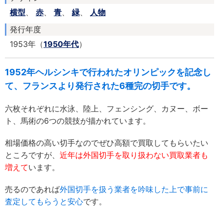
横型
、
赤
、
青
、
緑
、
人物
発行年度
1953年（
1950年代
）
1952年ヘルシンキで行われたオリンピックを記念し
て、フランスより発行された6種完の切手です。
六枚それぞれに水泳、陸上、フェンシング、カヌー、ボー
ト、馬術の6つの競技が描かれています。
相場価格の高い切手なのでぜひ高額で買取してもらいたい
ところですが、
近年は外国切手を取り扱わない買取業者も
増えて
います。
売るのであれば
外国切手を扱う業者を吟味した上で事前に
査定してもらうと安心
です。