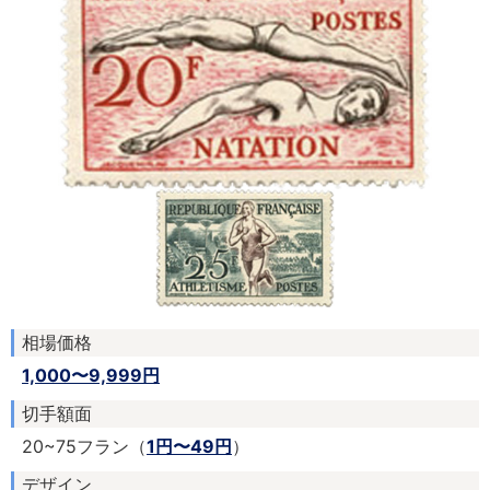
相場価格
1,000〜9,999円
切手額面
20~75フラン（
1円〜49円
）
デザイン