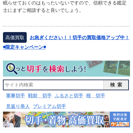
眠らせておくのはもったいないですので、信頼できる鑑定
士にまずご相談すると良いでしょう。
高価買取
お急ぎください！！切手の買取価格アップ中！
◾️限定キャンペーン◾️
検索
軍事切手
戦前 切手
ふるさと切手
桜 切手
見返り美人
プレミアム切手