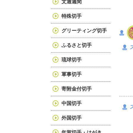
文通週間
特殊切手
グリーティング切手
ふるさと切手
琉球切手
軍事切手
寄附金付切手
中国切手
外国切手
年賀切手・はがき