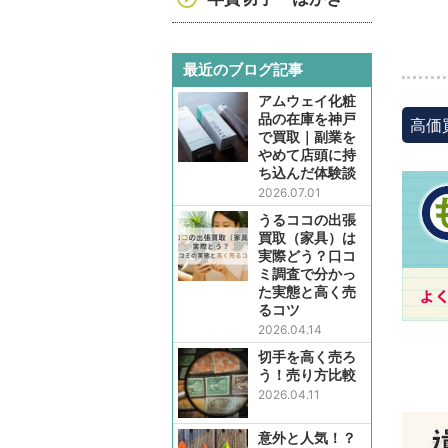
最近のブログ記事
アムウェイ化粧
品の在庫を神戸
高価
で買取｜副業を
やめて店頭に持
ち込んだ体験談
2026.07.01
うるココの出張
買取（家具）は
実際どう？口コ
ミ調査で分かっ
た実態と高く売
るコツ
2026.04.14
切手を高く売ろ
う！売り方比較
2026.04.11
意外と人気！？