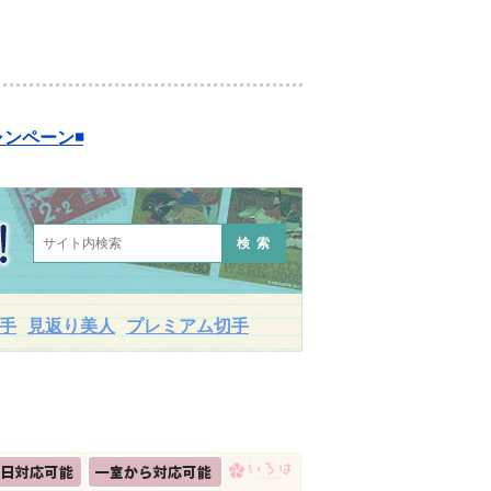
ンペーン◾️
検索
手
見返り美人
プレミアム切手