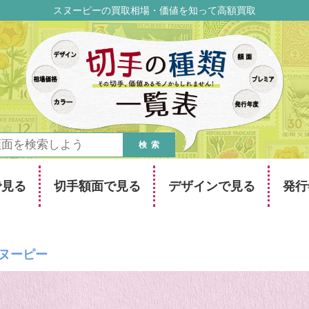
スヌーピーの買取相場・価値を知って高額買取
検索
で見る
切手額面で見る
デザインで見る
発行
ヌーピー