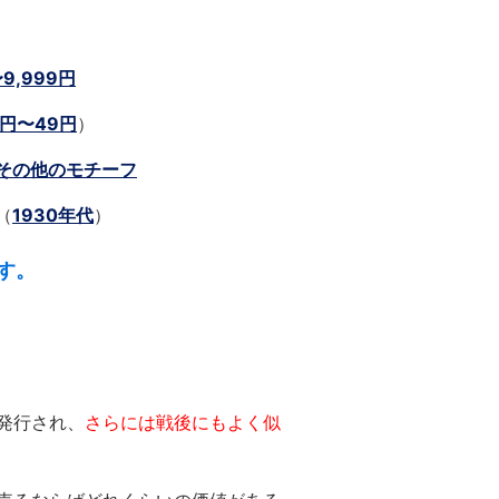
〜9,999円
1円〜49円
）
その他のモチーフ
（
1930年代
）
す。
発行され、
さらには戦後にもよく似