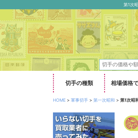
第1次
切手の種類
相場価格
HOME
>
軍事切手
>
第一次昭和
>
第1次昭