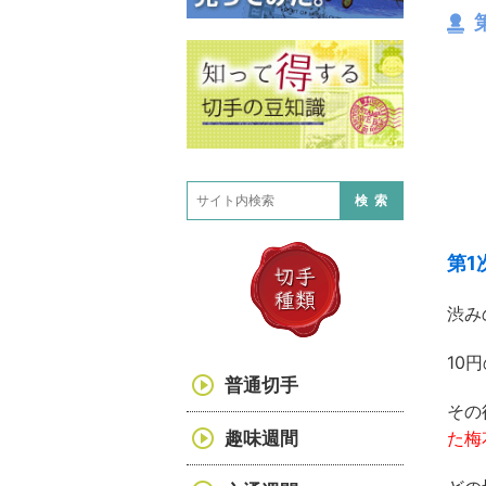
検索
第1
渋み
10
普通切手
その
趣味週間
た梅