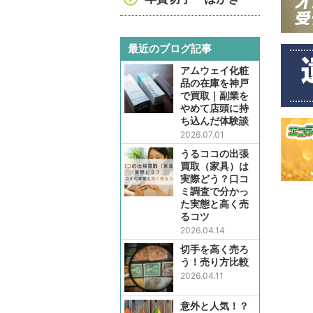
最近のブログ記事
アムウェイ化粧
品の在庫を神戸
で買取｜副業を
やめて店頭に持
ち込んだ体験談
2026.07.01
うるココの出張
買取（家具）は
実際どう？口コ
ミ調査で分かっ
た実態と高く売
るコツ
2026.04.14
切手を高く売ろ
う！売り方比較
2026.04.11
意外と人気！？