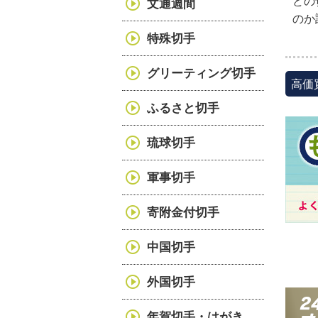
どの
文通週間
のか
特殊切手
グリーティング切手
高価
ふるさと切手
琉球切手
軍事切手
寄附金付切手
中国切手
外国切手
年賀切手・はがき