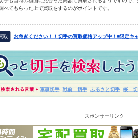
切手も当時の額面に見合った高額で買取されるようですので、
調べてもらった上で買取をするのがポイントです。
買取
お急ぎください！！切手の買取価格アップ中！◾️限定キャ
軍事切手
戦前 切手
ふるさと切手
桜 切
スポンサーリンク