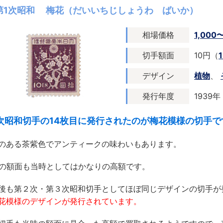
第1次昭和 梅花（だいいちじしょうわ ばいか）
相場価格
1,000
切手額面
10円（
デザイン
植物
、
発行年度
1939年
次昭和切手の14枚目に発行されたのが梅花模様の切手で
のある茶紫色でアンティークの味わいもあります。
円の額面も当時としてはかなりの高額です。
後も第２次・第３次昭和切手としてほぼ同じデザインの切手が
花模様のデザインが発行されています。