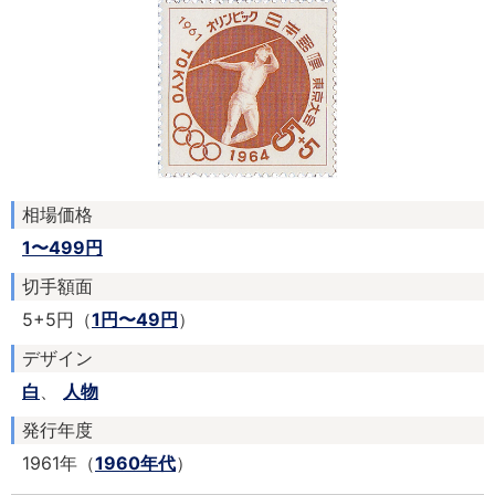
相場価格
1〜499円
切手額面
5+5円（
1円〜49円
）
デザイン
白
、
人物
発行年度
1961年（
1960年代
）