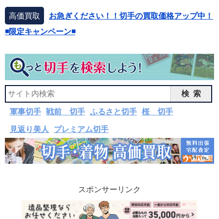
高価買取
お急ぎください！！切手の買取価格アップ中！
◾️限定キャンペーン◾️
検索
軍事切手
戦前 切手
ふるさと切手
桜 切手
見返り美人
プレミアム切手
スポンサーリンク