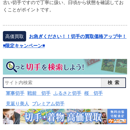
古い切手ですので丁寧に扱い、日頃から状態を確認してお
くことがポイントです。
高価買取
お急ぎください！！切手の買取価格アップ中！
◾️限定キャンペーン◾️
検索
軍事切手
戦前 切手
ふるさと切手
桜 切手
見返り美人
プレミアム切手