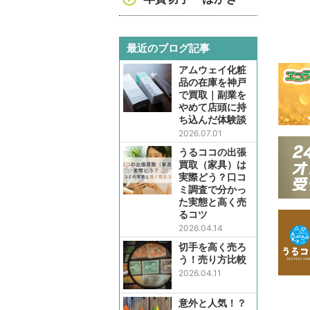
最近のブログ記事
アムウェイ化粧
品の在庫を神戸
で買取｜副業を
やめて店頭に持
ち込んだ体験談
2026.07.01
うるココの出張
買取（家具）は
実際どう？口コ
ミ調査で分かっ
た実態と高く売
るコツ
2026.04.14
切手を高く売ろ
う！売り方比較
2026.04.11
意外と人気！？