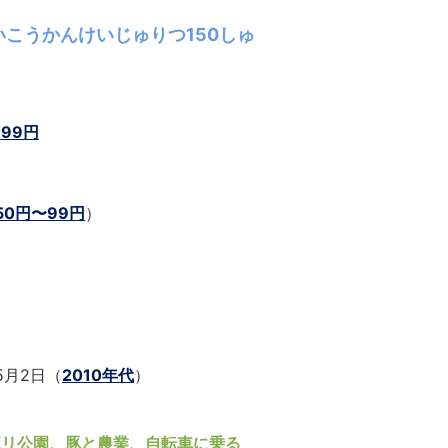
こうかんけいじゅりつ150しゅ
999円
50円〜99円
）
年5月2日（
2010年代
）
ボリ公園、豚と農業、自転車に乗る