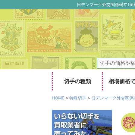
日デンマーク外交関係樹立15
切手の種類
相場価格
HOME
>
特殊切手
>
日デンマーク外交関係樹