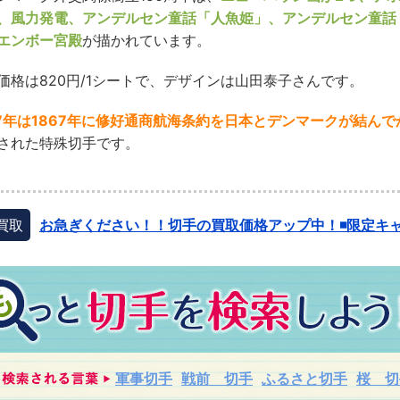
、風力発電、アンデルセン童話「人魚姫」、アンデルセン童話
エンボー宮殿
が描かれています。
価格は820円/1シートで、デザインは山田泰子さんです。
17年は1867年に修好通商航海条約を日本とデンマークが結んで
された特殊切手です。
買取
お急ぎください！！切手の買取価格アップ中！◾️限定キャ
軍事切手
戦前 切手
ふるさと切手
桜 切