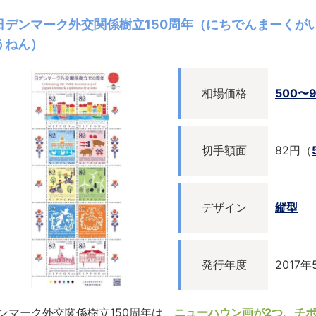
日デンマーク外交関係樹立150周年（にちでんまーくがい
うねん）
相場価格
500〜
切手額面
82円（
デザイン
縦型
発行年度
2017
ンマーク外交関係樹立150周年は、
ニューハウン画が2つ、チ