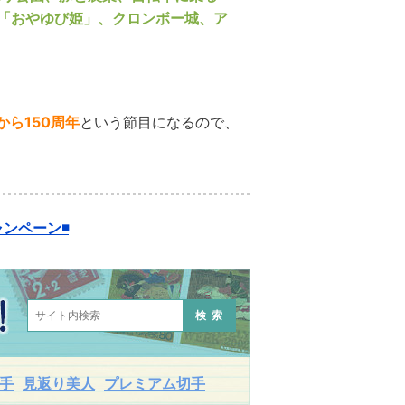
「おやゆび姫」、クロンボー城、ア
から150周年
という節目になるので、
ンペーン◾️
検索
手
見返り美人
プレミアム切手