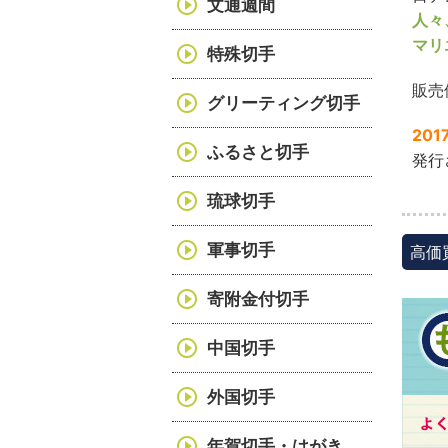
文通週間
人々
マリ
特殊切手
販売
グリーティング切手
20
ふるさと切手
発行
琉球切手
軍事切手
高価
寄附金付切手
中国切手
外国切手
年賀切手・はがき