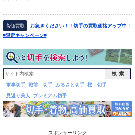
高価買取
お急ぎください！！切手の買取価格アップ中！
◾️限定キャンペーン◾️
検索
軍事切手
戦前 切手
ふるさと切手
桜 切手
見返り美人
プレミアム切手
スポンサーリンク