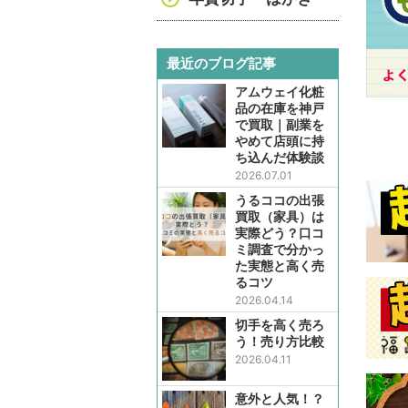
最近のブログ記事
アムウェイ化粧
品の在庫を神戸
で買取｜副業を
やめて店頭に持
ち込んだ体験談
2026.07.01
うるココの出張
買取（家具）は
実際どう？口コ
ミ調査で分かっ
た実態と高く売
るコツ
2026.04.14
切手を高く売ろ
う！売り方比較
2026.04.11
意外と人気！？