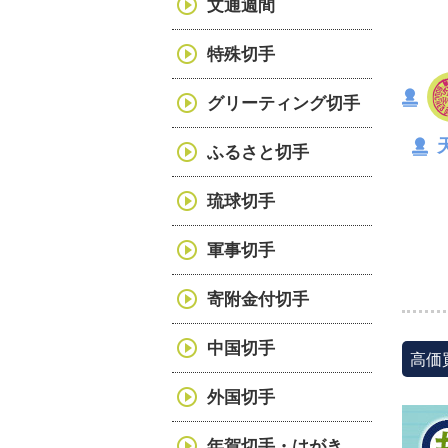
文通週間
特殊切手
グリーティング切手
ふるさと切手
琉球切手
軍事切手
寄附金付切手
中国切手
高価
外国切手
年賀切手・はがき