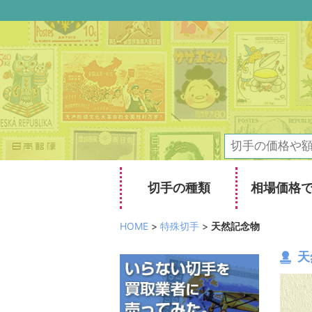
切手の種類
相場価格
HOME
>
特殊切手
>
天然記念物
天