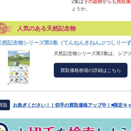
2集は
その題材からも買取価
ょうか。
人気のある天然記念物
天然記念物シリーズ第2集（てんねんきねんぶつしりーず
天然記念物シリーズ第2集は、シブツ
買取価格相場の詳細はこちら
買取
お急ぎください！！切手の買取価格アップ中！◾️限定キャ