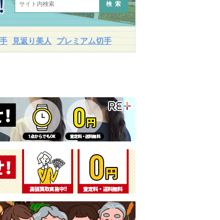
検索
手
見返り美人
プレミアム切手