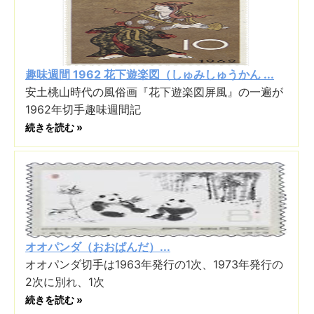
趣味週間 1962 花下遊楽図（しゅみしゅうかん ...
安土桃山時代の風俗画『花下遊楽図屏風』の一遍が
1962年切手趣味週間記
続きを読む »
オオパンダ（おおぱんだ）...
オオパンダ切手は1963年発行の1次、1973年発行の
2次に別れ、1次
続きを読む »