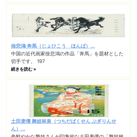
徐悲鴻 奔馬（じょひこう ほんば）...
中国の近代画家徐悲鴻の作品「奔馬」を題材とした
切手です。 197
続きを読む »
土田麦僊 舞妓林泉（つちだばくせん ぶぎりんせ
ん）...
色鮮やかな舞妓さんが印象的な土田麦僊の「舞妓林