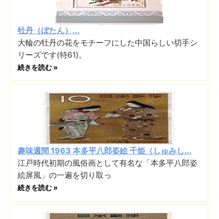
牡丹（ぼたん）...
大輪の牡丹の花をモチーフにした中国らしい切手シ
リーズです(特61)。
続きを読む »
趣味週間 1963 本多平八郎姿絵 千姫（しゅみし...
江戸時代初期の風俗画として有名な「本多平八郎姿
絵屏風」の一遍を切り取っ
続きを読む »