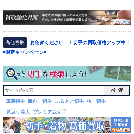
高価買取
お急ぎください！！切手の買取価格アップ中！
◾️限定キャンペーン◾️
検索
軍事切手
戦前 切手
ふるさと切手
桜 切手
見返り美人
プレミアム切手