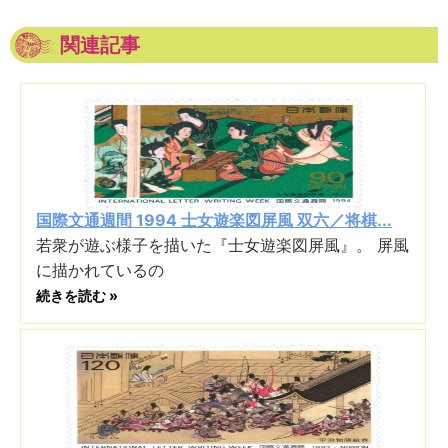
関連記事
国際文通週間 1994 士女遊楽図屏風 双六／将棋...
若衆が遊ぶ様子を描いた『士女遊楽図屏風』。 屏風
に描かれているの
続きを読む »