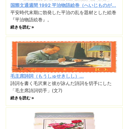
国際文通週間 1992 平治物語絵巻（へいじものが...
平安時代末期に勃発した平治の乱を題材とした絵巻
『平治物語絵巻』。
続きを読む »
毛主席詩詞（もうしゅせきしし）...
詩詞を書く毛沢東と彼が詠んだ詩詞を切手にした
「毛主席詩詞切手」(文7)
続きを読む »