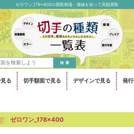
ゼロワン_178×400の買取相場・価値を知って高額買取
検索
で見る
切手額面で見る
デザインで見る
発行
ゼロワン_178×400