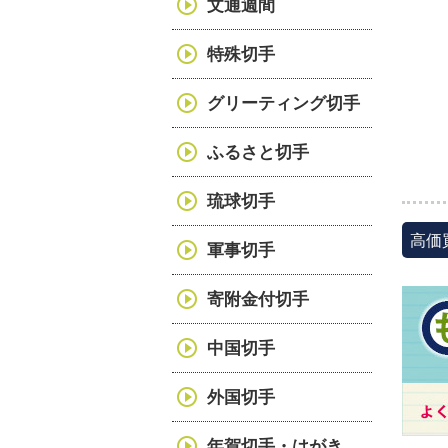
文通週間
特殊切手
グリーティング切手
ふるさと切手
琉球切手
高価
軍事切手
寄附金付切手
中国切手
外国切手
年賀切手・はがき