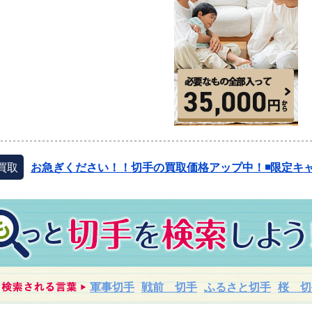
買取
お急ぎください！！切手の買取価格アップ中！◾️限定キャ
軍事切手
戦前 切手
ふるさと切手
桜 切