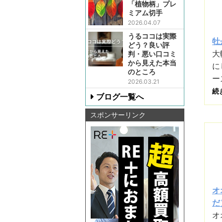
「植物柄」プレ
ミアム切手
2026.04.07
うるココは実際
牡
どう？良い評
大
判・悪い口コミ
から見えた本当
に
のところ
ー
2026.03.21
続
ブログ一覧へ
スポンサーリンク
オ
だ）
オ