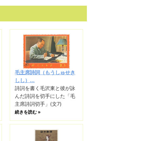
毛主席詩詞（もうしゅせき
しし）...
詩詞を書く毛沢東と彼が詠
んだ詩詞を切手にした「毛
主席詩詞切手」(文7)
続きを読む »