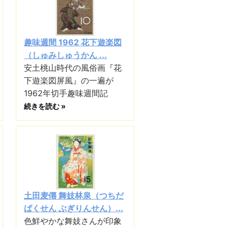
趣味週間 1962 花下遊楽図
（しゅみしゅうかん ...
安土桃山時代の風俗画『花
下遊楽図屏風』の一遍が
1962年切手趣味週間記
続きを読む »
土田麦僊 舞妓林泉（つちだ
ばくせん ぶぎりんせん）...
色鮮やかな舞妓さんが印象