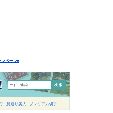
ンペーン◾️
検索
手
見返り美人
プレミアム切手