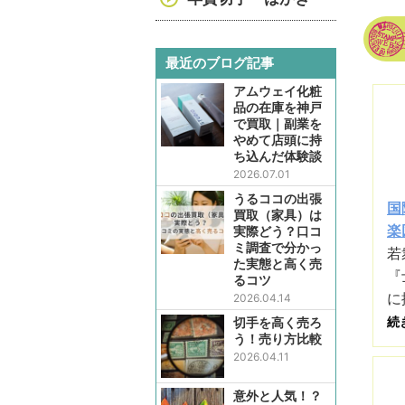
最近のブログ記事
アムウェイ化粧
品の在庫を神戸
で買取｜副業を
やめて店頭に持
ち込んだ体験談
2026.07.01
うるココの出張
国
買取（家具）は
楽
実際どう？口コ
ミ調査で分かっ
若
た実態と高く売
『
るコツ
に
2026.04.14
続
切手を高く売ろ
う！売り方比較
2026.04.11
意外と人気！？