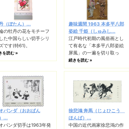
丹（ぼたん）...
趣味週間 1963 本多平八郎
輪の牡丹の花をモチーフ
姿絵 千姫（しゅみし...
した中国らしい切手シリ
江戸時代初期の風俗画とし
ズです(特61)。
て有名な「本多平八郎姿絵
屏風」の一遍を切り取っ
きを読む »
続きを読む »
オパンダ（おおぱん
徐悲鴻 奔馬（じょひこう
...
ほんば）...
オパンダ切手は1963年発
中国の近代画家徐悲鴻の作