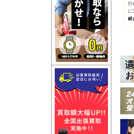
行
に
続