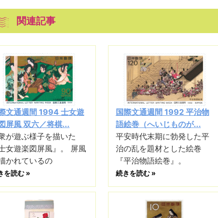
関連記事
際文通週間 1994 士女遊
国際文通週間 1992 平治物
図屏風 双六／将棋...
語絵巻（へいじものが...
衆が遊ぶ様子を描いた
平安時代末期に勃発した平
士女遊楽図屏風』。 屏風
治の乱を題材とした絵巻
描かれているの
『平治物語絵巻』。
きを読む »
続きを読む »