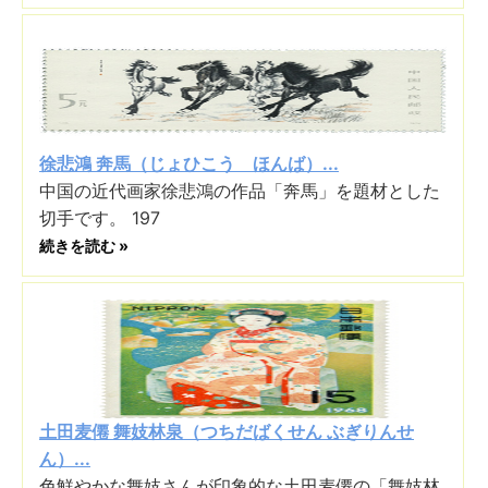
徐悲鴻 奔馬（じょひこう ほんば）...
中国の近代画家徐悲鴻の作品「奔馬」を題材とした
切手です。 197
続きを読む »
土田麦僊 舞妓林泉（つちだばくせん ぶぎりんせ
ん）...
色鮮やかな舞妓さんが印象的な土田麦僊の「舞妓林