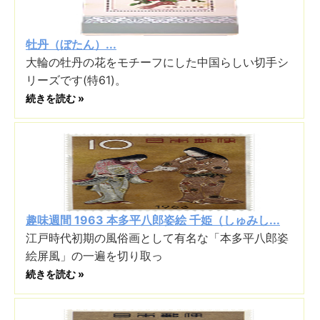
牡丹（ぼたん）...
大輪の牡丹の花をモチーフにした中国らしい切手シ
リーズです(特61)。
続きを読む »
趣味週間 1963 本多平八郎姿絵 千姫（しゅみし...
江戸時代初期の風俗画として有名な「本多平八郎姿
絵屏風」の一遍を切り取っ
続きを読む »