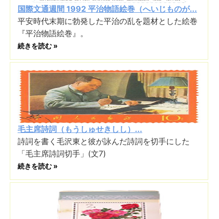
国際文通週間 1992 平治物語絵巻（へいじものが...
平安時代末期に勃発した平治の乱を題材とした絵巻
『平治物語絵巻』。
続きを読む »
毛主席詩詞（もうしゅせきしし）...
詩詞を書く毛沢東と彼が詠んだ詩詞を切手にした
「毛主席詩詞切手」(文7)
続きを読む »