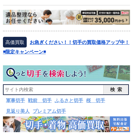
高価買取
お急ぎください！！切手の買取価格アップ中！
◾️限定キャンペーン◾️
検索
軍事切手
戦前 切手
ふるさと切手
桜 切手
見返り美人
プレミアム切手