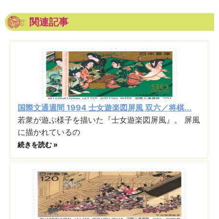
関連記事
国際文通週間 1994 士女遊楽図屏風 双六／将棋...
若衆が遊ぶ様子を描いた『士女遊楽図屏風』。 屏風
に描かれているの
続きを読む »