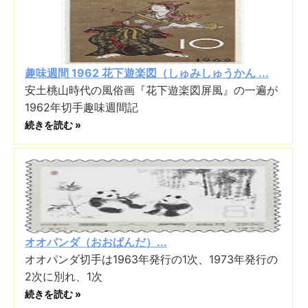
趣味週間 1962 花下遊楽図（しゅみしゅうかん ...
安土桃山時代の風俗画『花下遊楽図屏風』の一遍が
1962年切手趣味週間記
続きを読む »
オオパンダ（おおぱんだ）...
オオパンダ切手は1963年発行の1次、1973年発行の
2次に別れ、1次
続きを読む »