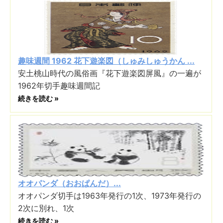
趣味週間 1962 花下遊楽図（しゅみしゅうかん ...
安土桃山時代の風俗画『花下遊楽図屏風』の一遍が
1962年切手趣味週間記
続きを読む »
オオパンダ（おおぱんだ）...
オオパンダ切手は1963年発行の1次、1973年発行の
2次に別れ、1次
続きを読む »