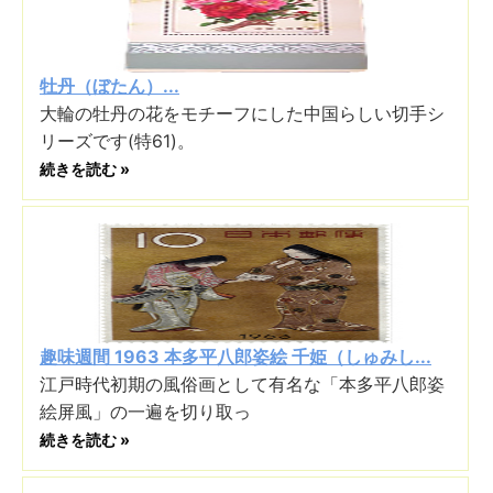
牡丹（ぼたん）...
大輪の牡丹の花をモチーフにした中国らしい切手シ
リーズです(特61)。
続きを読む »
趣味週間 1963 本多平八郎姿絵 千姫（しゅみし...
江戸時代初期の風俗画として有名な「本多平八郎姿
絵屏風」の一遍を切り取っ
続きを読む »