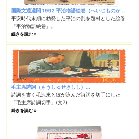
国際文通週間 1992 平治物語絵巻（へいじものが...
平安時代末期に勃発した平治の乱を題材とした絵巻
『平治物語絵巻』。
続きを読む »
毛主席詩詞（もうしゅせきしし）...
詩詞を書く毛沢東と彼が詠んだ詩詞を切手にした
「毛主席詩詞切手」(文7)
続きを読む »