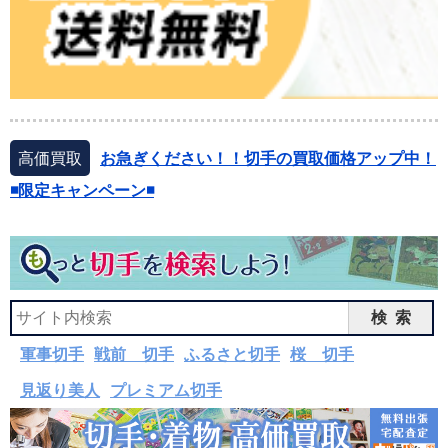
高価買取
お急ぎください！！切手の買取価格アップ中！
◾️限定キャンペーン◾️
検索
軍事切手
戦前 切手
ふるさと切手
桜 切手
見返り美人
プレミアム切手