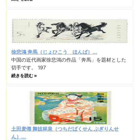
徐悲鴻 奔馬（じょひこう ほんば）...
中国の近代画家徐悲鴻の作品「奔馬」を題材とした
切手です。 197
続きを読む »
土田麦僊 舞妓林泉（つちだばくせん ぶぎりんせ
ん）...