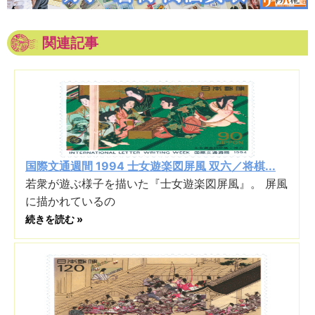
関連記事
国際文通週間 1994 士女遊楽図屏風 双六／将棋...
若衆が遊ぶ様子を描いた『士女遊楽図屏風』。 屏風
に描かれているの
続きを読む »