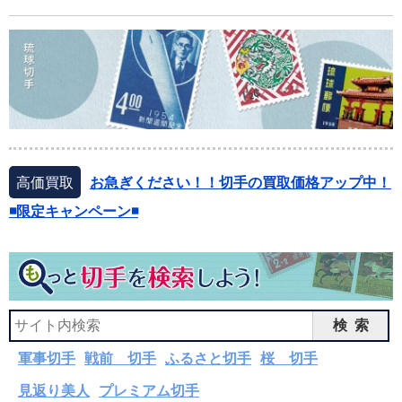
高価買取
お急ぎください！！切手の買取価格アップ中！
◾️限定キャンペーン◾️
検索
軍事切手
戦前 切手
ふるさと切手
桜 切手
見返り美人
プレミアム切手