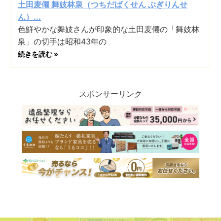
土田麦僊 舞妓林泉（つちだばくせん ぶぎりんせ
ん）...
色鮮やかな舞妓さんが印象的な土田麦僊の「舞妓林
泉」の切手は昭和43年の
続きを読む »
スポンサーリンク