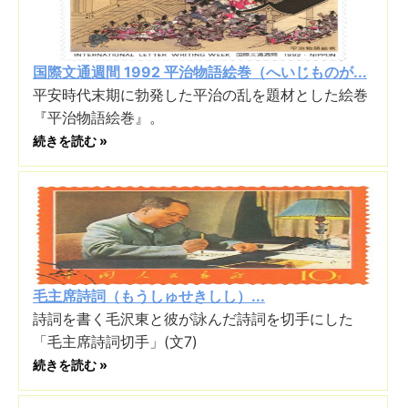
国際文通週間 1992 平治物語絵巻（へいじものが...
平安時代末期に勃発した平治の乱を題材とした絵巻
『平治物語絵巻』。
続きを読む »
毛主席詩詞（もうしゅせきしし）...
詩詞を書く毛沢東と彼が詠んだ詩詞を切手にした
「毛主席詩詞切手」(文7)
続きを読む »