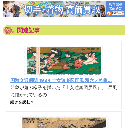
関連記事
国際文通週間 1994 士女遊楽図屏風 双六／将棋...
若衆が遊ぶ様子を描いた『士女遊楽図屏風』。 屏風
に描かれているの
続きを読む »