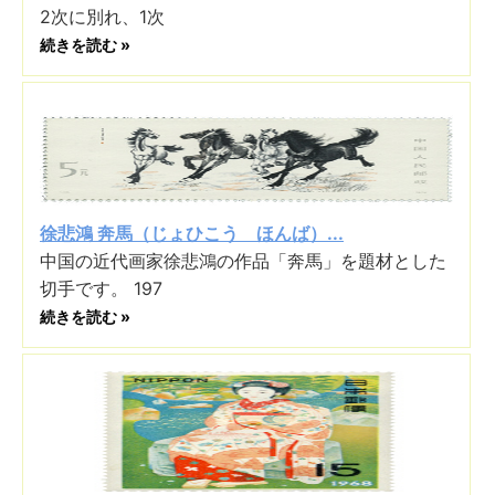
2次に別れ、1次
続きを読む »
徐悲鴻 奔馬（じょひこう ほんば）...
中国の近代画家徐悲鴻の作品「奔馬」を題材とした
切手です。 197
続きを読む »