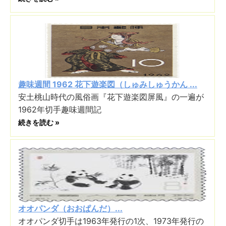
趣味週間 1962 花下遊楽図（しゅみしゅうかん ...
安土桃山時代の風俗画『花下遊楽図屏風』の一遍が
1962年切手趣味週間記
続きを読む »
オオパンダ（おおぱんだ）...
オオパンダ切手は1963年発行の1次、1973年発行の