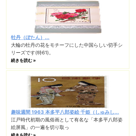
牡丹（ぼたん）...
大輪の牡丹の花をモチーフにした中国らしい切手シ
リーズです(特61)。
続きを読む »
趣味週間 1963 本多平八郎姿絵 千姫（しゅみし...
江戸時代初期の風俗画として有名な「本多平八郎姿
絵屏風」の一遍を切り取っ
続きを読む »