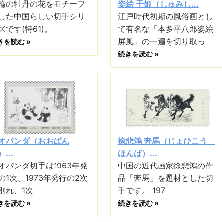
輪の牡丹の花をモチーフ
姿絵 千姫（しゅみし...
した中国らしい切手シリ
江戸時代初期の風俗画とし
ズです(特61)。
て有名な「本多平八郎姿絵
屏風」の一遍を切り取っ
きを読む »
続きを読む »
オパンダ（おおぱん
徐悲鴻 奔馬（じょひこう
...
ほんば）...
オパンダ切手は1963年発
中国の近代画家徐悲鴻の作
の1次、1973年発行の2次
品「奔馬」を題材とした切
別れ、1次
手です。 197
きを読む »
続きを読む »