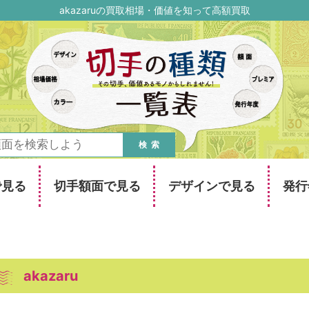
akazaruの買取相場・価値を知って高額買取
検索
で見る
切手額面で見る
デザインで見る
発行
akazaru