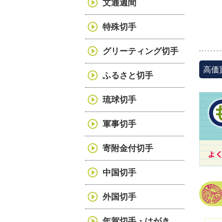
文通週間
特殊切手
グリーティング切手
高価
ふるさと切手
琉球切手
軍事切手
寄附金付切手
中国切手
外国切手
年賀切手・はがき