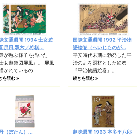
際文通週間 1994 士女遊
国際文通週間 1992 平治物
図屏風 双六／将棋...
語絵巻（へいじものが...
衆が遊ぶ様子を描いた
平安時代末期に勃発した平
士女遊楽図屏風』。 屏風
治の乱を題材とした絵巻
描かれているの
『平治物語絵巻』。
きを読む »
続きを読む »
丹（ぼたん）...
趣味週間 1963 本多平八郎