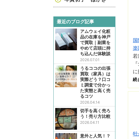
最近のブログ記事
アムウェイ化粧
品の在庫を神戸
国
で買取｜副業を
楽
やめて店頭に持
ち込んだ体験談
若
2026.07.01
『
うるココの出張
に
買取（家具）は
実際どう？口コ
続
ミ調査で分かっ
た実態と高く売
るコツ
2026.04.14
切手を高く売ろ
う！売り方比較
2026.04.11
牡
意外と人気！？