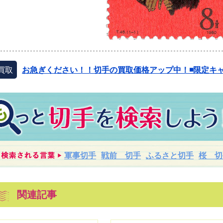
買取
お急ぎください！！切手の買取価格アップ中！◾️限定キャ
軍事切手
戦前 切手
ふるさと切手
桜 切
関連記事