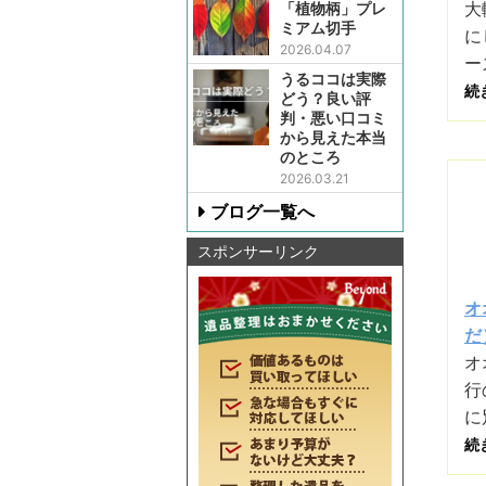
大
「植物柄」プレ
ミアム切手
に
2026.04.07
ー
うるココは実際
続
どう？良い評
判・悪い口コミ
から見えた本当
のところ
2026.03.21
ブログ一覧へ
スポンサーリンク
オ
だ）
オ
行
に
続