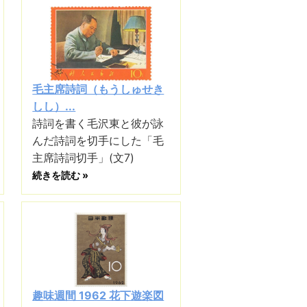
毛主席詩詞（もうしゅせき
しし）...
詩詞を書く毛沢東と彼が詠
んだ詩詞を切手にした「毛
主席詩詞切手」(文7)
続きを読む »
趣味週間 1962 花下遊楽図