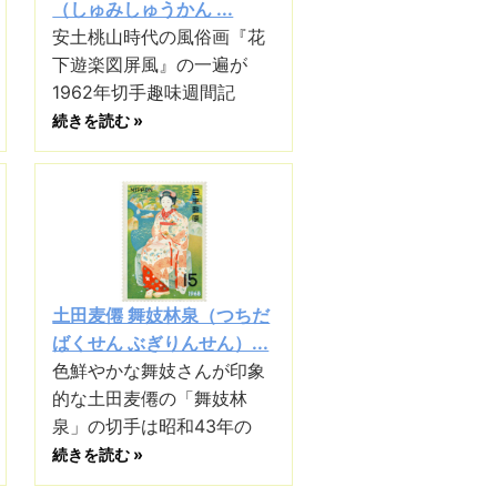
（しゅみしゅうかん ...
安土桃山時代の風俗画『花
下遊楽図屏風』の一遍が
1962年切手趣味週間記
続きを読む »
土田麦僊 舞妓林泉（つちだ
ばくせん ぶぎりんせん）...
色鮮やかな舞妓さんが印象
的な土田麦僊の「舞妓林
泉」の切手は昭和43年の
続きを読む »