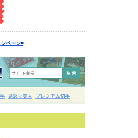
ンペーン◾️
検索
手
見返り美人
プレミアム切手