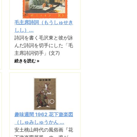
毛主席詩詞（もうしゅせき
しし）...
詩詞を書く毛沢東と彼が詠
んだ詩詞を切手にした「毛
主席詩詞切手」(文7)
続きを読む »
趣味週間 1962 花下遊楽図
（しゅみしゅうかん ...
安土桃山時代の風俗画『花