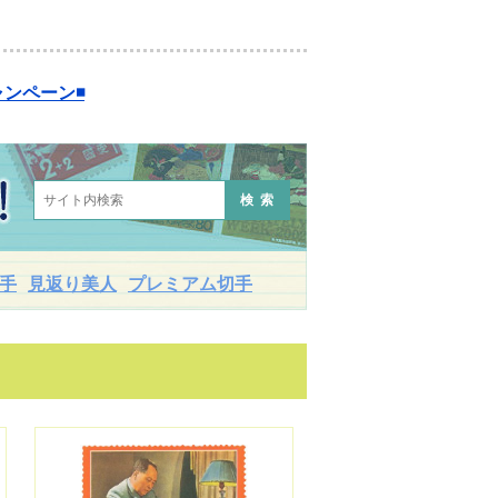
ンペーン◾️
検索
手
見返り美人
プレミアム切手