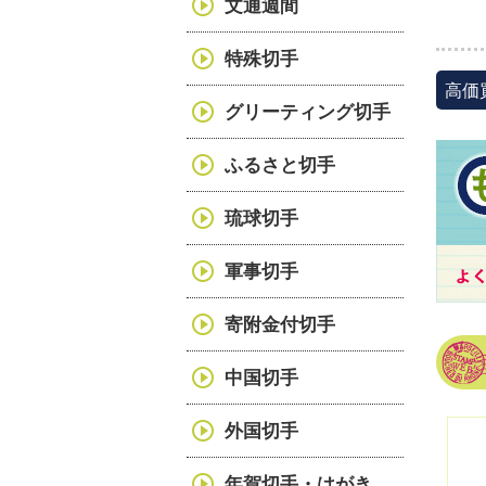
文通週間
特殊切手
高価
グリーティング切手
ふるさと切手
琉球切手
軍事切手
寄附金付切手
中国切手
外国切手
年賀切手・はがき