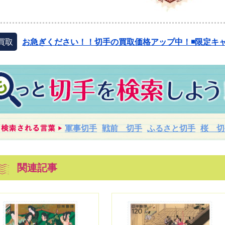
買取
お急ぎください！！切手の買取価格アップ中！◾️限定キャ
軍事切手
戦前 切手
ふるさと切手
桜 切
関連記事