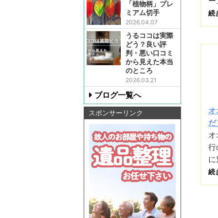
ー
「植物柄」プレ
ミアム切手
続
2026.04.07
うるココは実際
どう？良い評
判・悪い口コミ
から見えた本当
のところ
2026.03.21
ブログ一覧へ
オ
スポンサーリンク
だ）
オ
行
に
続