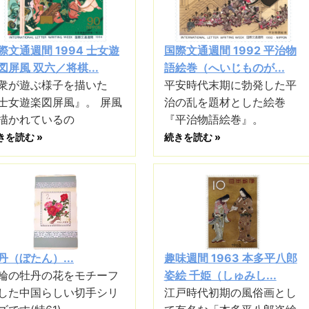
際文通週間 1994 士女遊
国際文通週間 1992 平治物
図屏風 双六／将棋...
語絵巻（へいじものが...
衆が遊ぶ様子を描いた
平安時代末期に勃発した平
士女遊楽図屏風』。 屏風
治の乱を題材とした絵巻
描かれているの
『平治物語絵巻』。
きを読む »
続きを読む »
丹（ぼたん）...
趣味週間 1963 本多平八郎
輪の牡丹の花をモチーフ
姿絵 千姫（しゅみし...
した中国らしい切手シリ
江戸時代初期の風俗画とし