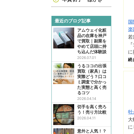
最近のブログ記事
国
楽
アムウェイ化粧
品の在庫を神戸
若
で買取｜副業を
『
やめて店頭に持
に
ち込んだ体験談
2026.07.01
続
うるココの出張
買取（家具）は
実際どう？口コ
ミ調査で分かっ
た実態と高く売
るコツ
2026.04.14
切手を高く売ろ
牡
う！売り方比較
2026.04.11
大
に
意外と人気！？