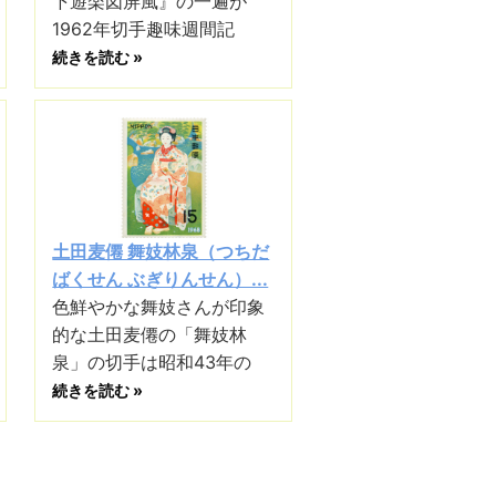
下遊楽図屏風』の一遍が
1962年切手趣味週間記
続きを読む »
土田麦僊 舞妓林泉（つちだ
ばくせん ぶぎりんせん）...
色鮮やかな舞妓さんが印象
的な土田麦僊の「舞妓林
泉」の切手は昭和43年の
続きを読む »