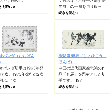
ズです(特61)。
て有名な「本多平八郎姿絵
屏風」の一遍を切り取っ
きを読む »
続きを読む »
オパンダ（おおぱん
徐悲鴻 奔馬（じょひこう
...
ほんば）...
オパンダ切手は1963年発
中国の近代画家徐悲鴻の作
の1次、1973年発行の2次
品「奔馬」を題材とした切
別れ、1次
手です。 197
きを読む »
続きを読む »