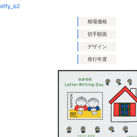
iffy_b2
相場価格
切手額面
デザイン
発行年度