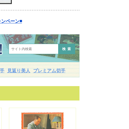
ンペーン◾️
検索
手
見返り美人
プレミアム切手