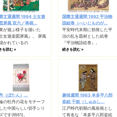
際文通週間 1994 士女遊
国際文通週間 1992 平治物
図屏風 双六／将棋...
語絵巻（へいじものが...
衆が遊ぶ様子を描いた
平安時代末期に勃発した平
士女遊楽図屏風』。 屏風
治の乱を題材とした絵巻
描かれているの
『平治物語絵巻』。
きを読む »
続きを読む »
丹（ぼたん）...
趣味週間 1963 本多平八郎
輪の牡丹の花をモチーフ
姿絵 千姫（しゅみし...
した中国らしい切手シリ
江戸時代初期の風俗画とし
ズです(特61)。
て有名な「本多平八郎姿絵