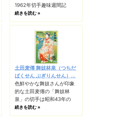
1962年切手趣味週間記
続きを読む »
土田麦僊 舞妓林泉（つちだ
ばくせん ぶぎりんせん）...
色鮮やかな舞妓さんが印象
的な土田麦僊の「舞妓林
泉」の切手は昭和43年の
続きを読む »