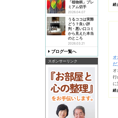
「植物柄」プレ
続
ミアム切手
2026.04.07
うるココは実際
どう？良い評
判・悪い口コミ
から見えた本当
のところ
2026.03.21
ブログ一覧へ
オ
スポンサーリンク
だ）
オ
行
に
続