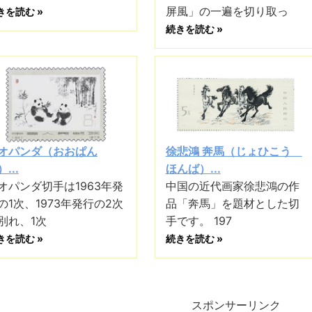
屏風」の一遍を切り取っ
きを読む »
続きを読む »
オパンダ（おおぱん
徐悲鴻 奔馬（じょひこう
...
ほんば）...
オパンダ切手は1963年発
中国の近代画家徐悲鴻の作
の1次、1973年発行の2次
品「奔馬」を題材とした切
別れ、1次
手です。 197
きを読む »
続きを読む »
スポンサーリンク