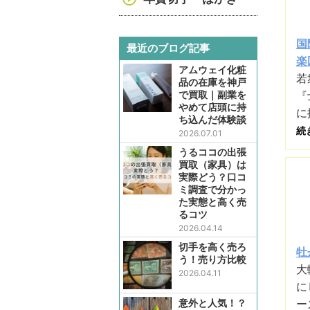
国
最近のブログ記事
楽
アムウェイ化粧
若
品の在庫を神戸
で買取｜副業を
『
やめて店頭に持
に
ち込んだ体験談
続
2026.07.01
うるココの出張
買取（家具）は
実際どう？口コ
ミ調査で分かっ
た実態と高く売
るコツ
2026.04.14
切手を高く売ろ
牡
う！売り方比較
大
2026.04.11
に
意外と人気！？
ー