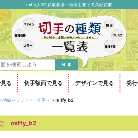
miffy_b2の買取相場・価値を知って高額買取
検索
で見る
切手額面で見る
デザインで見る
発行
の功績～ミッフィー切手～
>
miffy_b2
miffy_b2