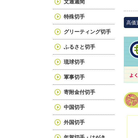
文通週間
特殊切手
高価
グリーティング切手
ふるさと切手
琉球切手
軍事切手
寄附金付切手
中国切手
外国切手
年賀切手・はがき