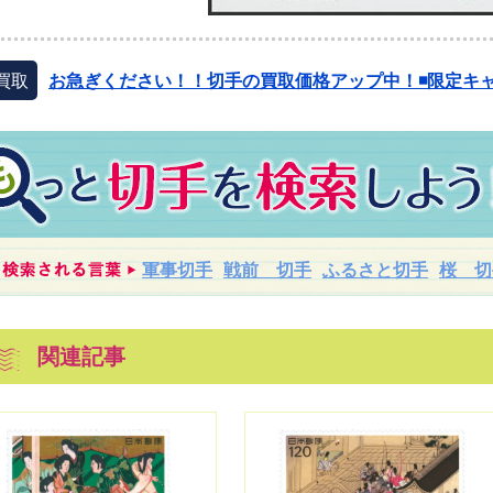
買取
お急ぎください！！切手の買取価格アップ中！◾️限定キャ
軍事切手
戦前 切手
ふるさと切手
桜 切
関連記事