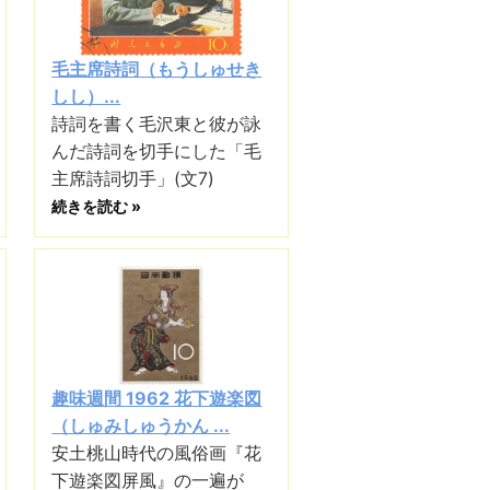
毛主席詩詞（もうしゅせき
しし）...
詩詞を書く毛沢東と彼が詠
んだ詩詞を切手にした「毛
主席詩詞切手」(文7)
続きを読む »
趣味週間 1962 花下遊楽図
（しゅみしゅうかん ...
安土桃山時代の風俗画『花
下遊楽図屏風』の一遍が