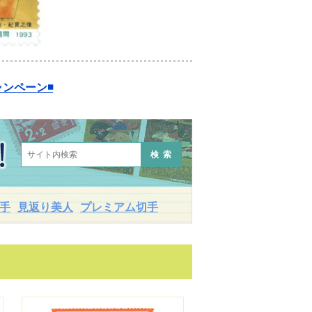
ンペーン◾️
検索
手
見返り美人
プレミアム切手