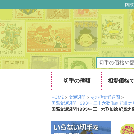
国際
切手の種類
相場価格
HOME
>
文通週間
>
その他文通週間
>
国際文通週間 1993年 三十六歌仙絵 紀
国際文通週間 1993年 三十六歌仙絵 紀貫之