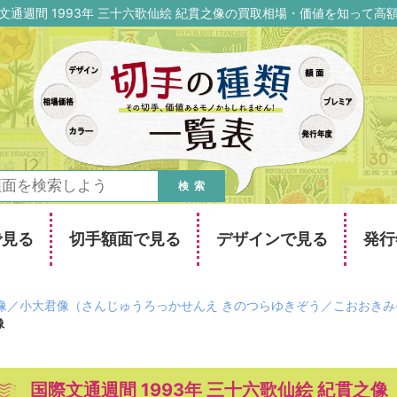
文通週間 1993年 三十六歌仙絵 紀貫之像の買取相場・価値を知って高
検索
で見る
切手額面で見る
デザインで見る
発行
貫之像／小大君像（さんじゅうろっかせんえ きのつらゆきぞう／こおおき
像
国際文通週間 1993年 三十六歌仙絵 紀貫之像