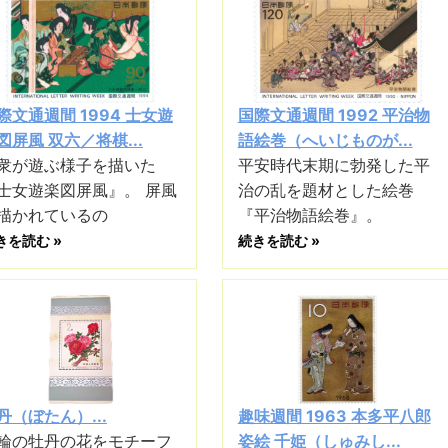
際文通週間 1994 士女遊
国際文通週間 1992 平治物
図屏風 双六／将棋...
語絵巻（へいじものが...
衆が遊ぶ様子を描いた
平安時代末期に勃発した平
士女遊楽図屏風』。 屏風
治の乱を題材とした絵巻
描かれているの
『平治物語絵巻』。
きを読む »
続きを読む »
丹（ぼたん）...
趣味週間 1963 本多平八郎
輪の牡丹の花をモチーフ
姿絵 千姫（しゅみし...