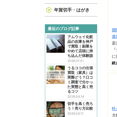
年賀切手・はがき
最近のブログ記事
国
楽
アムウェイ化粧
品の在庫を神戸
若
で買取｜副業を
『
やめて店頭に持
ち込んだ体験談
に
2026.07.01
続
うるココの出張
買取（家具）は
実際どう？口コ
ミ調査で分かっ
た実態と高く売
るコツ
2026.04.14
切手を高く売ろ
う！売り方比較
牡
2026.04.11
大