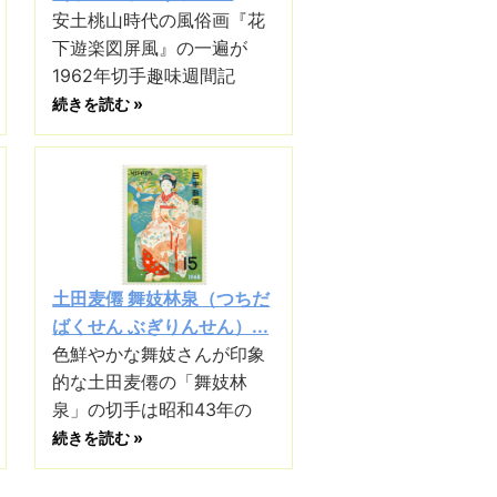
安土桃山時代の風俗画『花
下遊楽図屏風』の一遍が
1962年切手趣味週間記
続きを読む »
土田麦僊 舞妓林泉（つちだ
ばくせん ぶぎりんせん）...
色鮮やかな舞妓さんが印象
的な土田麦僊の「舞妓林
泉」の切手は昭和43年の
続きを読む »