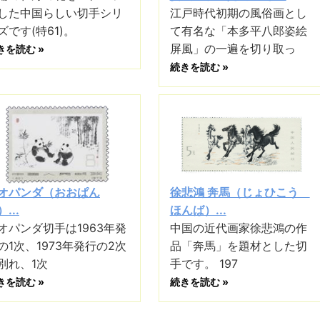
した中国らしい切手シリ
江戸時代初期の風俗画とし
ズです(特61)。
て有名な「本多平八郎姿絵
屏風」の一遍を切り取っ
きを読む »
続きを読む »
オパンダ（おおぱん
徐悲鴻 奔馬（じょひこう
...
ほんば）...
オパンダ切手は1963年発
中国の近代画家徐悲鴻の作
の1次、1973年発行の2次
品「奔馬」を題材とした切
別れ、1次
手です。 197
きを読む »
続きを読む »