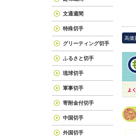
文通週間
特殊切手
高価
グリーティング切手
ふるさと切手
琉球切手
軍事切手
寄附金付切手
中国切手
外国切手