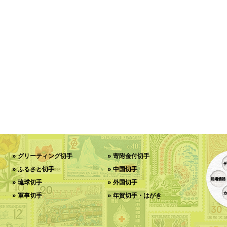
グリーティング切手
寄附金付切手
ふるさと切手
中国切手
琉球切手
外国切手
軍事切手
年賀切手・はがき