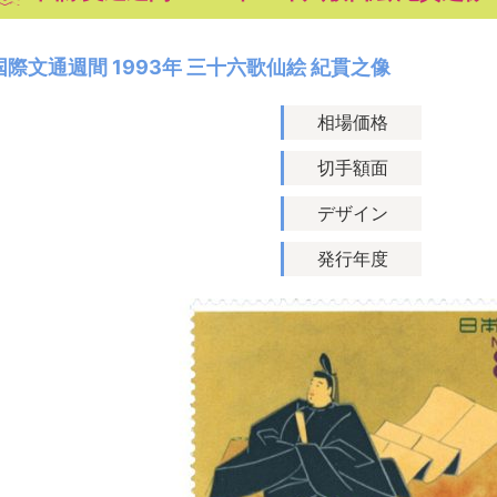
国際文通週間 1993年 三十六歌仙絵 紀貫之像
相場価格
切手額面
デザイン
発行年度