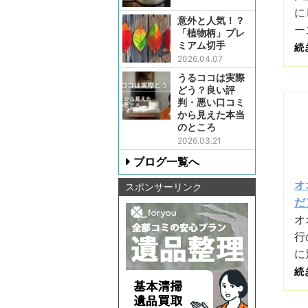
に
意外と人気！？
ー
「植物柄」プレ
ミアム切手
続
2026.04.07
うるココは実際
どう？良い評
判・悪い口コミ
から見えた本当
のところ
2026.03.21
ブログ一覧へ
オ
スポンサーリンク
だ）
オ
行
に
続