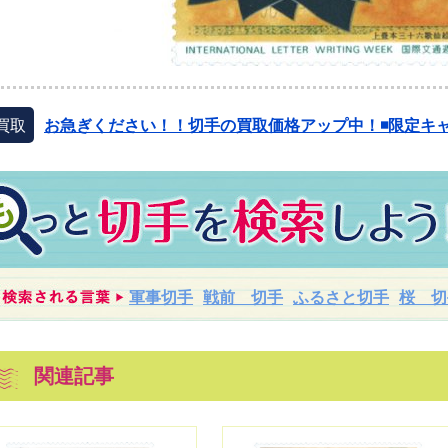
買取
お急ぎください！！切手の買取価格アップ中！◾️限定キャ
軍事切手
戦前 切手
ふるさと切手
桜 切
関連記事