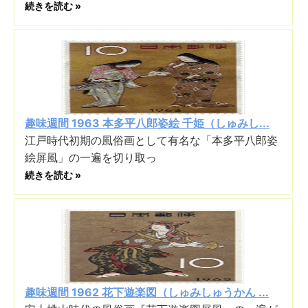
続きを読む »
趣味週間 1963 本多平八郎姿絵 千姫（しゅみし...
江戸時代初期の風俗画として有名な「本多平八郎姿
絵屏風」の一遍を切り取っ
続きを読む »
趣味週間 1962 花下遊楽図（しゅみしゅうかん ...