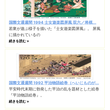
国際文通週間 1994 士女遊楽図屏風 双六／将棋...
若衆が遊ぶ様子を描いた『士女遊楽図屏風』。 屏風
に描かれているの
続きを読む »
国際文通週間 1992 平治物語絵巻（へいじものが...
平安時代末期に勃発した平治の乱を題材とした絵巻
『平治物語絵巻』。
続きを読む »