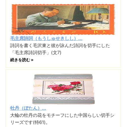
毛主席詩詞（もうしゅせきしし）...
詩詞を書く毛沢東と彼が詠んだ詩詞を切手にした
「毛主席詩詞切手」(文7)
続きを読む »
牡丹（ぼたん）...
大輪の牡丹の花をモチーフにした中国らしい切手シ
リーズです(特61)。