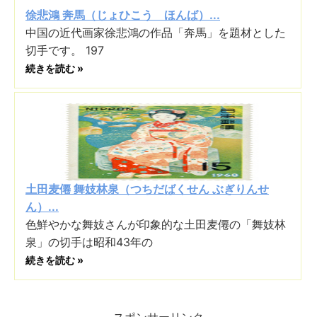
徐悲鴻 奔馬（じょひこう ほんば）...
中国の近代画家徐悲鴻の作品「奔馬」を題材とした
切手です。 197
続きを読む »
土田麦僊 舞妓林泉（つちだばくせん ぶぎりんせ
ん）...
色鮮やかな舞妓さんが印象的な土田麦僊の「舞妓林
泉」の切手は昭和43年の
続きを読む »
スポンサーリンク