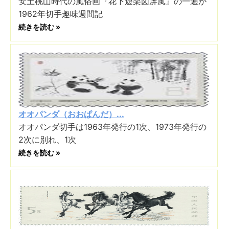
安土桃山時代の風俗画『花下遊楽図屏風』の一遍が
1962年切手趣味週間記
続きを読む »
オオパンダ（おおぱんだ）...
オオパンダ切手は1963年発行の1次、1973年発行の
2次に別れ、1次
続きを読む »