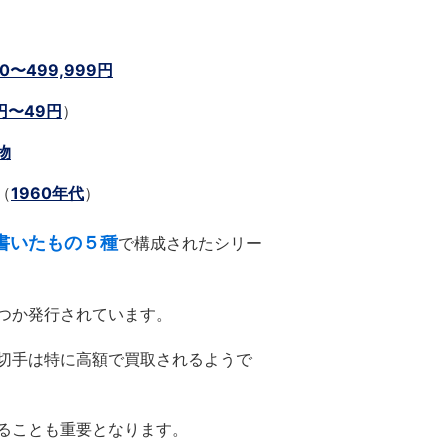
00〜499,999円
円〜49円
）
物
（
1960年代
）
書いたもの５種
で構成されたシリー
つか発行されています。
切手は特に高額で買取されるようで
ることも重要となります。