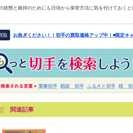
の状態と維持のためにも日頃から保管方法に気を付けておくと
買取
お急ぎください！！切手の買取価格アップ中！◾️限定キャ
軍事切手
戦前 切手
ふるさと切手
桜 切
関連記事