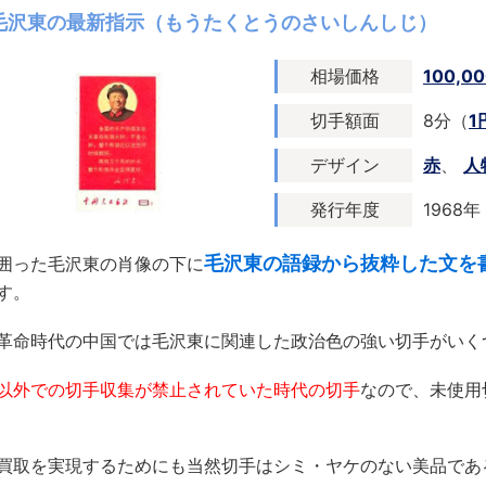
毛沢東の最新指示（もうたくとうのさいしんしじ）
相場価格
100,0
切手額面
8分（
1
デザイン
赤
、
人
発行年度
1968年
毛沢東の語録から抜粋した文を
囲った毛沢東の肖像の下に
す。
革命時代の中国では毛沢東に関連した政治色の強い切手がいく
以外での切手収集が禁止されていた時代の切手
なので、未使用
買取を実現するためにも当然切手はシミ・ヤケのない美品であ