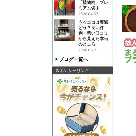
「植物柄」プレ
ミアム切手
2026.04.07
うるココは実際
どう？良い評
判・悪い口コミ
から見えた本当
のところ
2026.03.21
ブログ一覧へ
スポンサーリンク