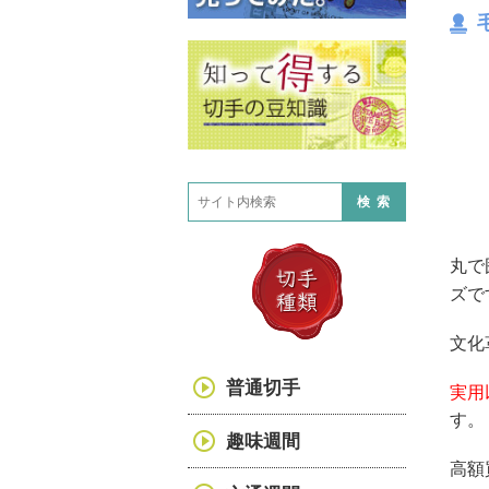
検索
丸で
ズで
文化
普通切手
実用
す。
趣味週間
高額