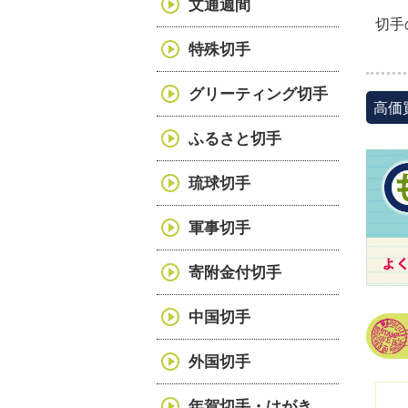
文通週間
切手
特殊切手
グリーティング切手
高価
ふるさと切手
琉球切手
軍事切手
寄附金付切手
中国切手
外国切手
年賀切手・はがき