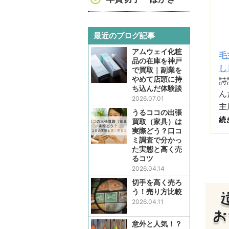
最近のブログ記事
アムウェイ化粧
毛
品の在庫を神戸
し
で買取｜副業を
やめて店頭に持
詩
ち込んだ体験談
ん
2026.07.01
主
うるココの出張
続
買取（家具）は
実際どう？口コ
ミ調査で分かっ
た実態と高く売
るコツ
2026.04.14
切手を高く売ろ
う！売り方比較
2026.04.11
意外と人気！？