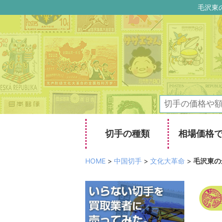
毛沢東
切手の種類
相場価格
HOME
>
中国切手
>
文化大革命
>
毛沢東の