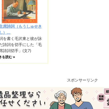
主席詩詞（もうしゅせき
し）...
詞を書く毛沢東と彼が詠
だ詩詞を切手にした「毛
席詩詞切手」(文7)
きを読む »
スポンサーリンク