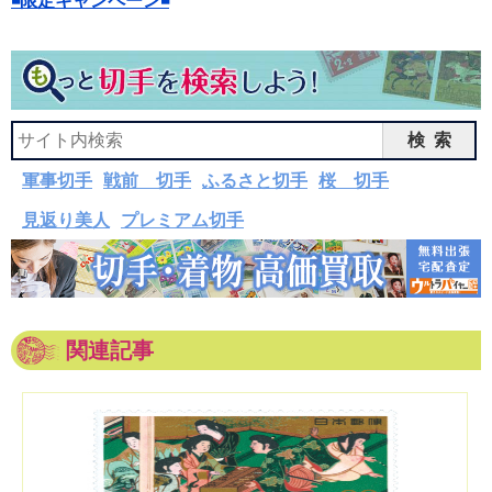
検索
軍事切手
戦前 切手
ふるさと切手
桜 切手
見返り美人
プレミアム切手
関連記事