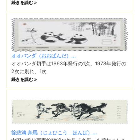
続きを読む »
オオパンダ（おおぱんだ）...
オオパンダ切手は1963年発行の1次、1973年発行の
2次に別れ、1次
続きを読む »
徐悲鴻 奔馬（じょひこう ほんば）...