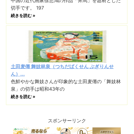
中国の近代画家徐悲鴻の作品「奔馬」を題材とした
切手です。 197
続きを読む »
土田麦僊 舞妓林泉（つちだばくせん ぶぎりんせ
ん）...
色鮮やかな舞妓さんが印象的な土田麦僊の「舞妓林
泉」の切手は昭和43年の
続きを読む »
スポンサーリンク