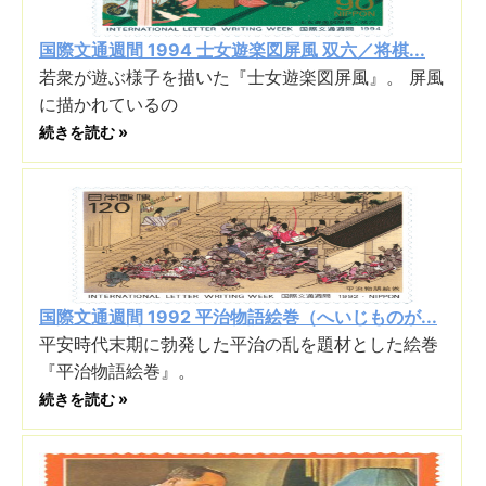
国際文通週間 1994 士女遊楽図屏風 双六／将棋...
若衆が遊ぶ様子を描いた『士女遊楽図屏風』。 屏風
に描かれているの
続きを読む »
国際文通週間 1992 平治物語絵巻（へいじものが...
平安時代末期に勃発した平治の乱を題材とした絵巻
『平治物語絵巻』。
続きを読む »