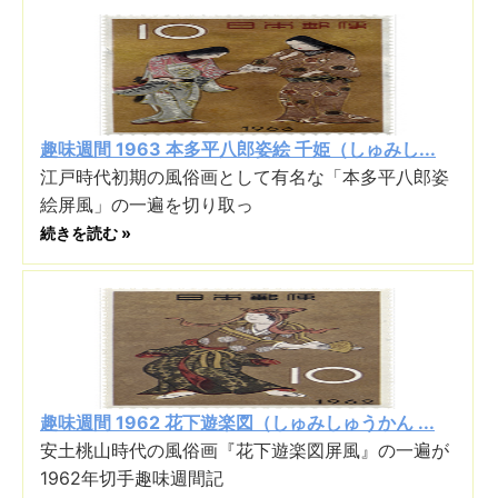
趣味週間 1963 本多平八郎姿絵 千姫（しゅみし...
江戸時代初期の風俗画として有名な「本多平八郎姿
絵屏風」の一遍を切り取っ
続きを読む »
趣味週間 1962 花下遊楽図（しゅみしゅうかん ...
安土桃山時代の風俗画『花下遊楽図屏風』の一遍が
1962年切手趣味週間記