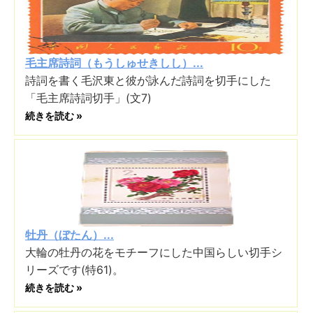
毛主席詩詞（もうしゅせきしし）...
詩詞を書く毛沢東と彼が詠んだ詩詞を切手にした
「毛主席詩詞切手」(文7)
続きを読む »
牡丹（ぼたん）...
大輪の牡丹の花をモチーフにした中国らしい切手シ
リーズです(特61)。
続きを読む »