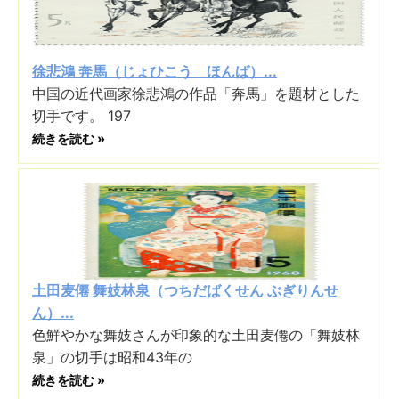
徐悲鴻 奔馬（じょひこう ほんば）...
中国の近代画家徐悲鴻の作品「奔馬」を題材とした
切手です。 197
続きを読む »
土田麦僊 舞妓林泉（つちだばくせん ぶぎりんせ
ん）...
色鮮やかな舞妓さんが印象的な土田麦僊の「舞妓林
泉」の切手は昭和43年の
続きを読む »