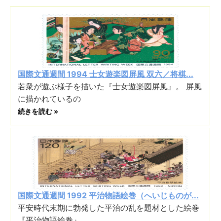
国際文通週間 1994 士女遊楽図屏風 双六／将棋...
若衆が遊ぶ様子を描いた『士女遊楽図屏風』。 屏風
に描かれているの
続きを読む »
国際文通週間 1992 平治物語絵巻（へいじものが...
平安時代末期に勃発した平治の乱を題材とした絵巻
『平治物語絵巻』。