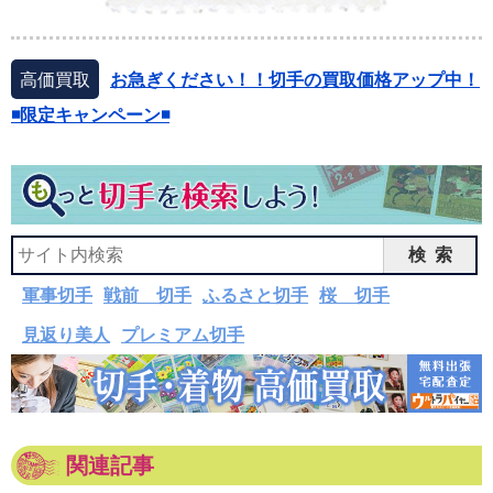
高価買取
お急ぎください！！切手の買取価格アップ中！
◾️限定キャンペーン◾️
検索
軍事切手
戦前 切手
ふるさと切手
桜 切手
見返り美人
プレミアム切手
関連記事