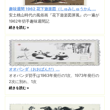
趣味週間 1962 花下遊楽図（しゅみしゅうかん ...
安土桃山時代の風俗画『花下遊楽図屏風』の一遍が
1962年切手趣味週間記
続きを読む »
オオパンダ（おおぱんだ）...
オオパンダ切手は1963年発行の1次、1973年発行の
2次に別れ、1次
続きを読む »