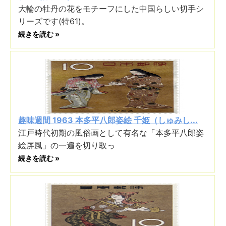
大輪の牡丹の花をモチーフにした中国らしい切手シ
リーズです(特61)。
続きを読む »
趣味週間 1963 本多平八郎姿絵 千姫（しゅみし...
江戸時代初期の風俗画として有名な「本多平八郎姿
絵屏風」の一遍を切り取っ
続きを読む »