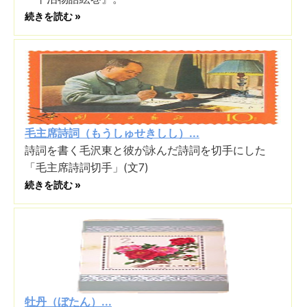
続きを読む »
毛主席詩詞（もうしゅせきしし）...
詩詞を書く毛沢東と彼が詠んだ詩詞を切手にした
「毛主席詩詞切手」(文7)
続きを読む »
牡丹（ぼたん）...