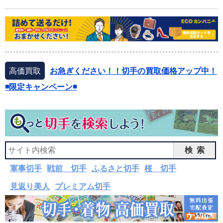
高価買取
お急ぎください！！切手の買取価格アップ中！
◾️限定キャンペーン◾️
検索
軍事切手
戦前 切手
ふるさと切手
桜 切手
見返り美人
プレミアム切手