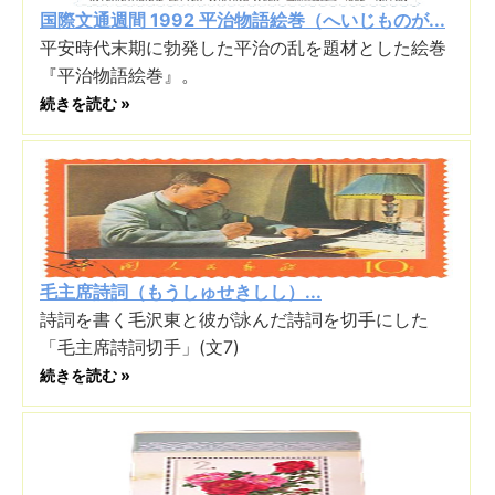
国際文通週間 1992 平治物語絵巻（へいじものが...
平安時代末期に勃発した平治の乱を題材とした絵巻
『平治物語絵巻』。
続きを読む »
毛主席詩詞（もうしゅせきしし）...
詩詞を書く毛沢東と彼が詠んだ詩詞を切手にした
「毛主席詩詞切手」(文7)
続きを読む »