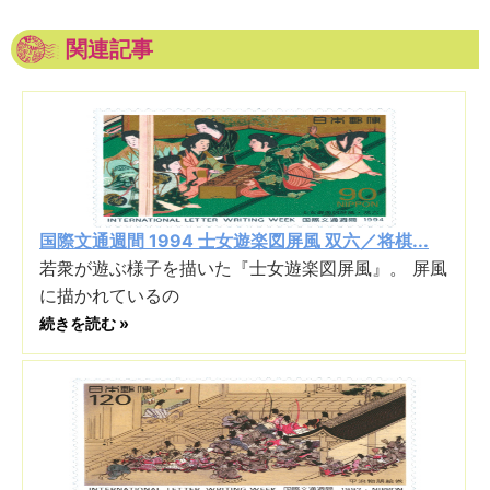
関連記事
国際文通週間 1994 士女遊楽図屏風 双六／将棋...
若衆が遊ぶ様子を描いた『士女遊楽図屏風』。 屏風
に描かれているの
続きを読む »