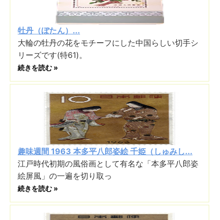
牡丹（ぼたん）...
大輪の牡丹の花をモチーフにした中国らしい切手シ
リーズです(特61)。
続きを読む »
趣味週間 1963 本多平八郎姿絵 千姫（しゅみし...
江戸時代初期の風俗画として有名な「本多平八郎姿
絵屏風」の一遍を切り取っ
続きを読む »