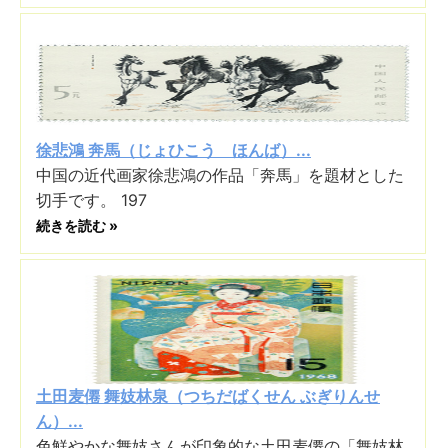
徐悲鴻 奔馬（じょひこう ほんば）...
中国の近代画家徐悲鴻の作品「奔馬」を題材とした
切手です。 197
続きを読む »
土田麦僊 舞妓林泉（つちだばくせん ぶぎりんせ
ん）...
色鮮やかな舞妓さんが印象的な土田麦僊の「舞妓林