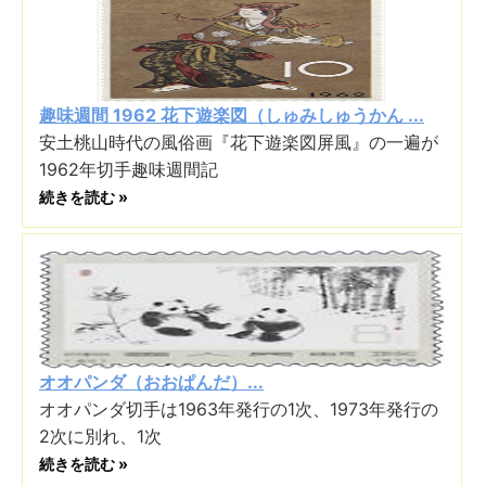
趣味週間 1962 花下遊楽図（しゅみしゅうかん ...
安土桃山時代の風俗画『花下遊楽図屏風』の一遍が
1962年切手趣味週間記
続きを読む »
オオパンダ（おおぱんだ）...
オオパンダ切手は1963年発行の1次、1973年発行の
2次に別れ、1次
続きを読む »