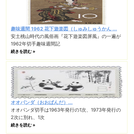
趣味週間 1962 花下遊楽図（しゅみしゅうかん ...
安土桃山時代の風俗画『花下遊楽図屏風』の一遍が
1962年切手趣味週間記
続きを読む »
オオパンダ（おおぱんだ）...
オオパンダ切手は1963年発行の1次、1973年発行の
2次に別れ、1次
続きを読む »