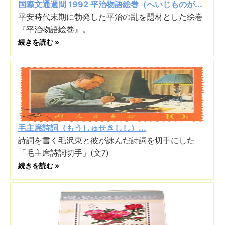
国際文通週間 1992 平治物語絵巻（へいじものが...
平安時代末期に勃発した平治の乱を題材とした絵巻
『平治物語絵巻』。
続きを読む »
毛主席詩詞（もうしゅせきしし）...
詩詞を書く毛沢東と彼が詠んだ詩詞を切手にした
「毛主席詩詞切手」(文7)
続きを読む »