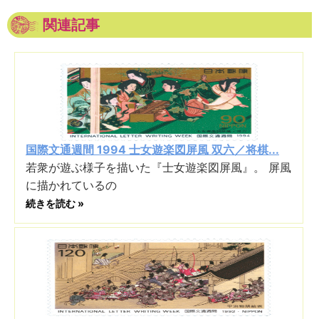
関連記事
国際文通週間 1994 士女遊楽図屏風 双六／将棋...
若衆が遊ぶ様子を描いた『士女遊楽図屏風』。 屏風
に描かれているの
続きを読む »