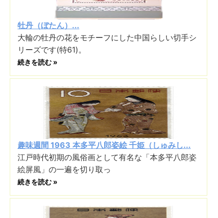
牡丹（ぼたん）...
大輪の牡丹の花をモチーフにした中国らしい切手シ
リーズです(特61)。
続きを読む »
趣味週間 1963 本多平八郎姿絵 千姫（しゅみし...
江戸時代初期の風俗画として有名な「本多平八郎姿
絵屏風」の一遍を切り取っ
続きを読む »