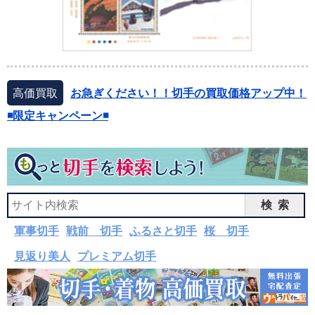
高価買取
お急ぎください！！切手の買取価格アップ中！
◾️限定キャンペーン◾️
検索
軍事切手
戦前 切手
ふるさと切手
桜 切手
見返り美人
プレミアム切手