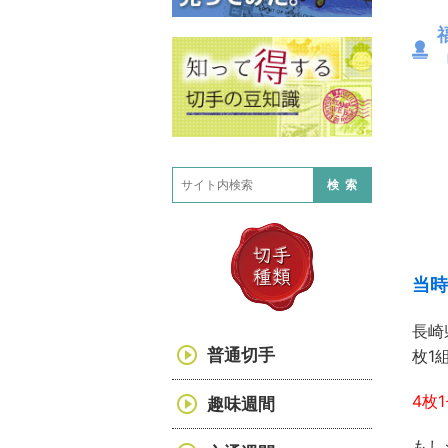
検索
当時
長崎
普通切手
枚1
4枚
趣味週間
もし