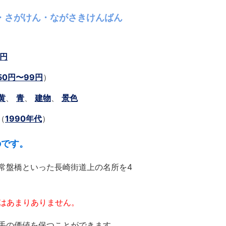
・さがけん・ながさきけんばん
9円
50円〜99円
）
黄
、
青
、
建物
、
景色
（
1990年代
）
のです。
常盤橋といった長崎街道上の名所を4
とはあまりありません。
手の価値を保つことができます。