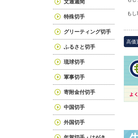
文通週間
もし
特殊切手
グリーティング切手
高価
ふるさと切手
琉球切手
軍事切手
寄附金付切手
中国切手
外国切手
年賀切手・はがき