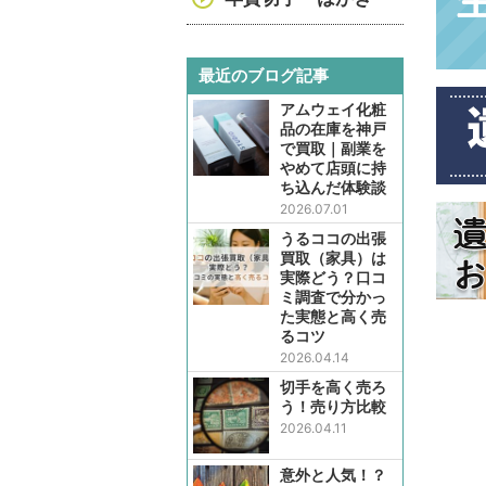
最近のブログ記事
アムウェイ化粧
品の在庫を神戸
で買取｜副業を
やめて店頭に持
ち込んだ体験談
2026.07.01
うるココの出張
買取（家具）は
実際どう？口コ
ミ調査で分かっ
た実態と高く売
るコツ
2026.04.14
切手を高く売ろ
う！売り方比較
2026.04.11
意外と人気！？