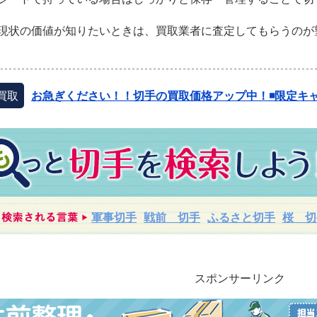
現状の価値が知りたいときは、買取業者に査定してもらうのが
買取
お急ぎください！！切手の買取価格アップ中！◾️限定キャ
軍事切手
戦前 切手
ふるさと切手
桜 切
スポンサーリンク