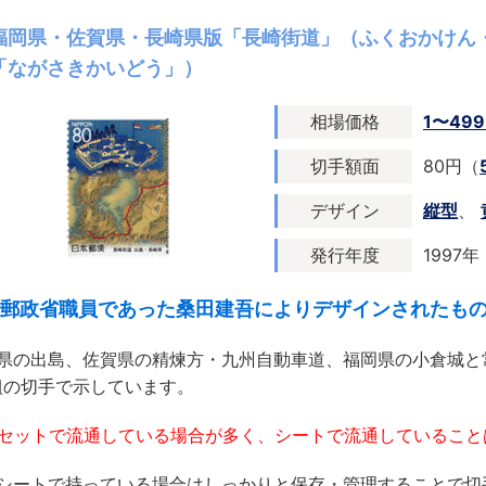
福岡県・佐賀県・長崎県版「長崎街道」（ふくおかけん
「ながさきかいどう」）
相場価格
1〜49
切手額面
80円（
デザイン
縦型
、
発行年度
1997年
郵政省職員であった桑田建吾によりデザインされたも
県の出島、佐賀県の精煉方・九州自動車道、福岡県の小倉城と
組の切手で示しています。
1セットで流通している場合が多く、シートで流通しているこ
シートで持っている場合はしっかりと保存・管理することで切