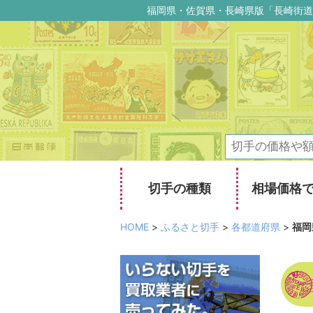
福岡県・佐賀県・長崎県版「長崎街道
切手の種類
相場価格
HOME
>
ふるさと切手
>
各都道府県
>
福岡