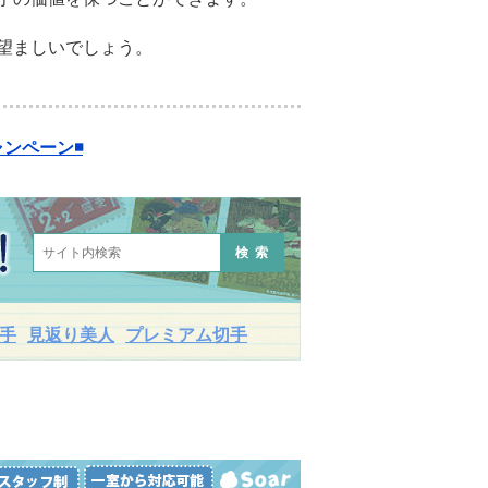
望ましいでしょう。
ンペーン◾️
検索
手
見返り美人
プレミアム切手