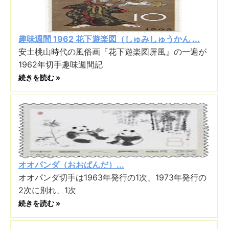
趣味週間 1962 花下遊楽図（しゅみしゅうかん ...
安土桃山時代の風俗画『花下遊楽図屏風』の一遍が
1962年切手趣味週間記
続きを読む »
オオパンダ（おおぱんだ）...
オオパンダ切手は1963年発行の1次、1973年発行の
2次に別れ、1次
続きを読む »