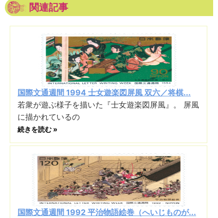
関連記事
国際文通週間 1994 士女遊楽図屏風 双六／将棋...
若衆が遊ぶ様子を描いた『士女遊楽図屏風』。 屏風
に描かれているの
続きを読む »
国際文通週間 1992 平治物語絵巻（へいじものが...