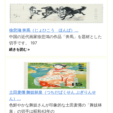
徐悲鴻 奔馬（じょひこう ほんば）...
中国の近代画家徐悲鴻の作品「奔馬」を題材とした
切手です。 197
続きを読む »
土田麦僊 舞妓林泉（つちだばくせん ぶぎりんせ
ん）...
色鮮やかな舞妓さんが印象的な土田麦僊の「舞妓林
泉」の切手は昭和43年の