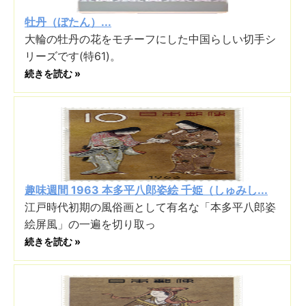
牡丹（ぼたん）...
大輪の牡丹の花をモチーフにした中国らしい切手シ
リーズです(特61)。
続きを読む »
趣味週間 1963 本多平八郎姿絵 千姫（しゅみし...
江戸時代初期の風俗画として有名な「本多平八郎姿
絵屏風」の一遍を切り取っ
続きを読む »