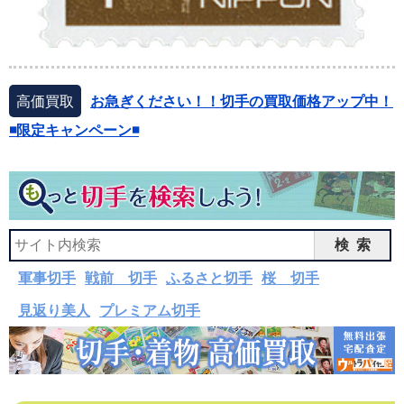
高価買取
お急ぎください！！切手の買取価格アップ中！
◾️限定キャンペーン◾️
検索
軍事切手
戦前 切手
ふるさと切手
桜 切手
見返り美人
プレミアム切手