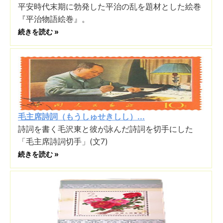
平安時代末期に勃発した平治の乱を題材とした絵巻
『平治物語絵巻』。
続きを読む »
毛主席詩詞（もうしゅせきしし）...
詩詞を書く毛沢東と彼が詠んだ詩詞を切手にした
「毛主席詩詞切手」(文7)
続きを読む »