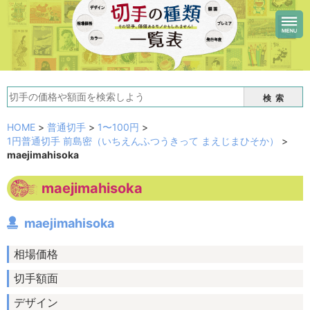
検索
HOME
>
普通切手
>
1〜100円
>
1円普通切手 前島密（いちえんふつうきって まえじまひそか）
>
maejimahisoka
maejimahisoka
maejimahisoka
相場価格
切手額面
デザイン