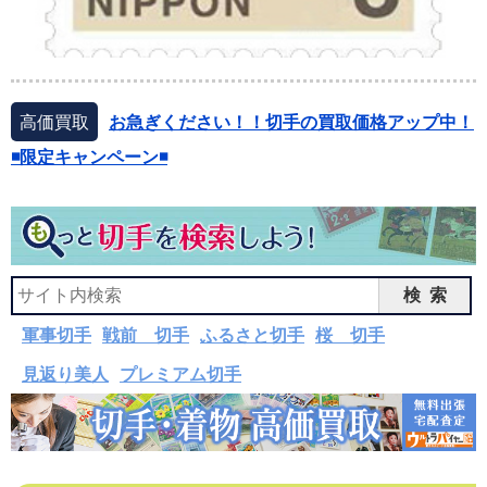
高価買取
お急ぎください！！切手の買取価格アップ中！
◾️限定キャンペーン◾️
検索
軍事切手
戦前 切手
ふるさと切手
桜 切手
見返り美人
プレミアム切手