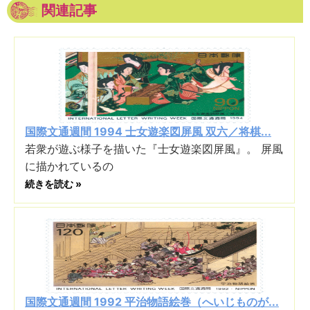
関連記事
国際文通週間 1994 士女遊楽図屏風 双六／将棋...
若衆が遊ぶ様子を描いた『士女遊楽図屏風』。 屏風
に描かれているの
続きを読む »
国際文通週間 1992 平治物語絵巻（へいじものが...