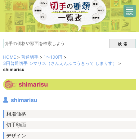
検索
HOME
>
普通切手
>
1〜100円
>
3円普通切手 シマリス（さんえんふつうきって しまりす）
>
shimarisu
shimarisu
shimarisu
相場価格
切手額面
デザイン