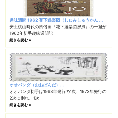
趣味週間 1962 花下遊楽図（しゅみしゅうかん ...
安土桃山時代の風俗画『花下遊楽図屏風』の一遍が
1962年切手趣味週間記
続きを読む »
オオパンダ（おおぱんだ）...
オオパンダ切手は1963年発行の1次、1973年発行の
2次に別れ、1次
続きを読む »