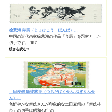
徐悲鴻 奔馬（じょひこう ほんば）...
中国の近代画家徐悲鴻の作品「奔馬」を題材とした
切手です。 197
続きを読む »
土田麦僊 舞妓林泉（つちだばくせん ぶぎりんせ
ん）...
色鮮やかな舞妓さんが印象的な土田麦僊の「舞妓林
泉」の切手は昭和43年の