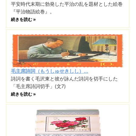
平安時代末期に勃発した平治の乱を題材とした絵巻
『平治物語絵巻』。
続きを読む »
毛主席詩詞（もうしゅせきしし）...
詩詞を書く毛沢東と彼が詠んだ詩詞を切手にした
「毛主席詩詞切手」(文7)
続きを読む »