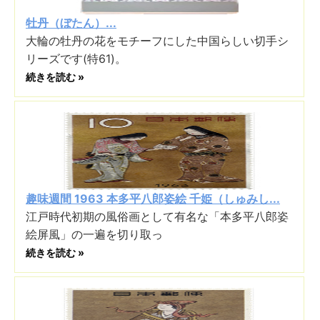
牡丹（ぼたん）...
大輪の牡丹の花をモチーフにした中国らしい切手シ
リーズです(特61)。
続きを読む »
趣味週間 1963 本多平八郎姿絵 千姫（しゅみし...
江戸時代初期の風俗画として有名な「本多平八郎姿
絵屏風」の一遍を切り取っ
続きを読む »