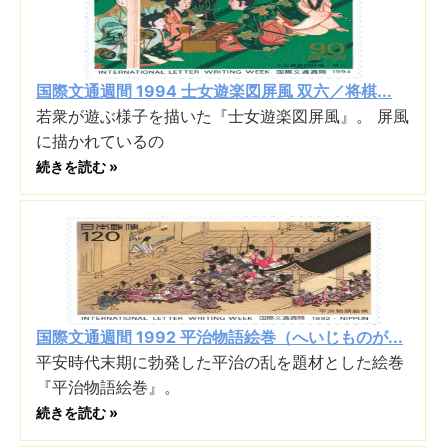
国際文通週間 1994 士女遊楽図屏風 双六／将棋...
若衆が遊ぶ様子を描いた『士女遊楽図屏風』。 屏風
に描かれているの
続きを読む »
国際文通週間 1992 平治物語絵巻（へいじものが...
平安時代末期に勃発した平治の乱を題材とした絵巻
『平治物語絵巻』。
続きを読む »