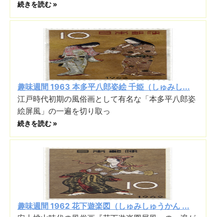
続きを読む »
趣味週間 1963 本多平八郎姿絵 千姫（しゅみし...
江戸時代初期の風俗画として有名な「本多平八郎姿
絵屏風」の一遍を切り取っ
続きを読む »
趣味週間 1962 花下遊楽図（しゅみしゅうかん ...