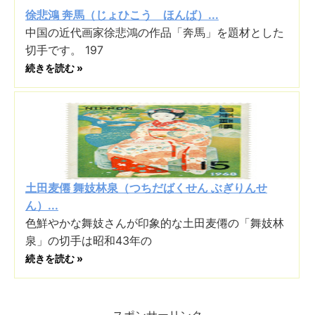
徐悲鴻 奔馬（じょひこう ほんば）...
中国の近代画家徐悲鴻の作品「奔馬」を題材とした
切手です。 197
続きを読む »
土田麦僊 舞妓林泉（つちだばくせん ぶぎりんせ
ん）...
色鮮やかな舞妓さんが印象的な土田麦僊の「舞妓林
泉」の切手は昭和43年の
続きを読む »
スポンサーリンク