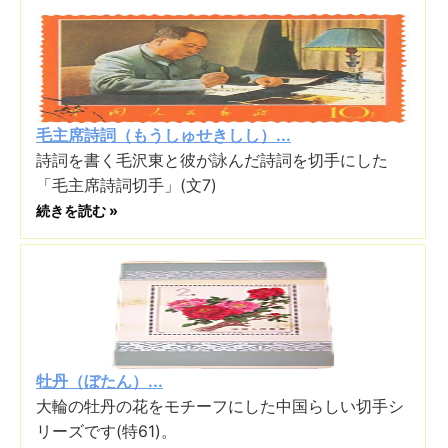
毛主席詩詞（もうしゅせきしし）...
詩詞を書く毛沢東と彼が詠んだ詩詞を切手にした
「毛主席詩詞切手」(文7)
続きを読む »
牡丹（ぼたん）...
大輪の牡丹の花をモチーフにした中国らしい切手シ
リーズです(特61)。