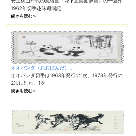
安土桃山時代の風俗画『花下遊楽図屏風』の一遍が
1962年切手趣味週間記
続きを読む »
オオパンダ（おおぱんだ）...
オオパンダ切手は1963年発行の1次、1973年発行の
2次に別れ、1次
続きを読む »