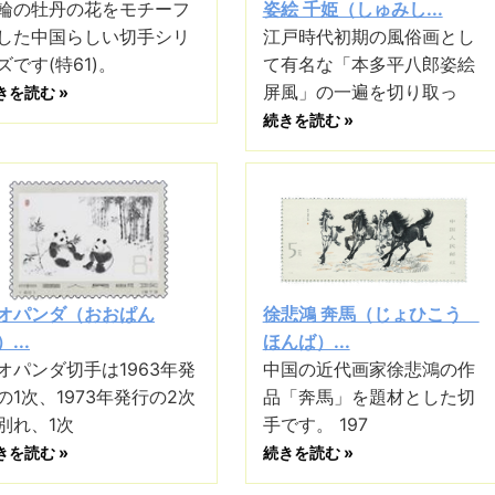
輪の牡丹の花をモチーフ
姿絵 千姫（しゅみし...
した中国らしい切手シリ
江戸時代初期の風俗画とし
ズです(特61)。
て有名な「本多平八郎姿絵
屏風」の一遍を切り取っ
きを読む »
続きを読む »
オパンダ（おおぱん
徐悲鴻 奔馬（じょひこう
...
ほんば）...
オパンダ切手は1963年発
中国の近代画家徐悲鴻の作
の1次、1973年発行の2次
品「奔馬」を題材とした切
別れ、1次
手です。 197
きを読む »
続きを読む »