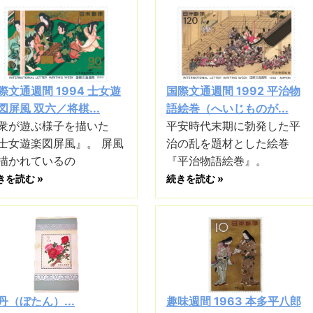
際文通週間 1994 士女遊
国際文通週間 1992 平治物
図屏風 双六／将棋...
語絵巻（へいじものが...
衆が遊ぶ様子を描いた
平安時代末期に勃発した平
士女遊楽図屏風』。 屏風
治の乱を題材とした絵巻
描かれているの
『平治物語絵巻』。
きを読む »
続きを読む »
丹（ぼたん）...
趣味週間 1963 本多平八郎