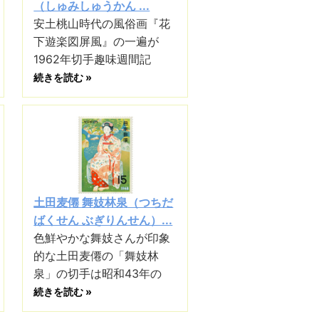
（しゅみしゅうかん ...
安土桃山時代の風俗画『花
下遊楽図屏風』の一遍が
1962年切手趣味週間記
続きを読む »
土田麦僊 舞妓林泉（つちだ
ばくせん ぶぎりんせん）...
色鮮やかな舞妓さんが印象
的な土田麦僊の「舞妓林
泉」の切手は昭和43年の
続きを読む »