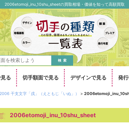
2006etomoji_inu_10shu_sheetの買取相場・価値を知って高額買取
検索
で見る
切手額面で見る
デザインで見る
発行
2006 干支文字「戌」（えともじ「いぬ」）
>
2006etomoji_inu_10s
2006etomoji_inu_10shu_sheet