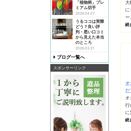
大
「植物柄」プレ
ミアム切手
に
2026.04.07
ー
うるココは実際
続
どう？良い評
判・悪い口コミ
から見えた本当
のところ
2026.03.21
ブログ一覧へ
スポンサーリンク
オ
だ）
オ
行
に
続