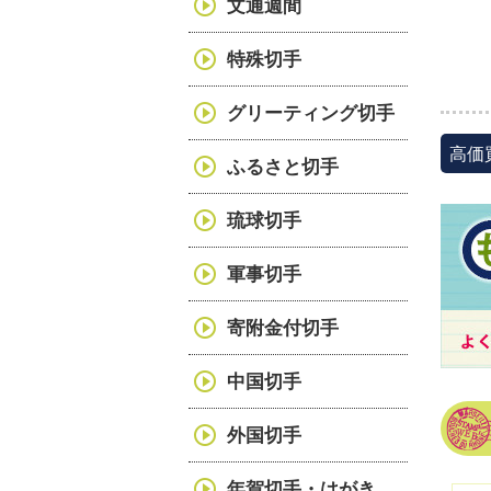
文通週間
特殊切手
グリーティング切手
高価
ふるさと切手
琉球切手
軍事切手
寄附金付切手
中国切手
外国切手
年賀切手・はがき