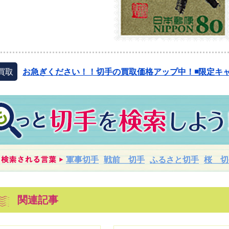
買取
お急ぎください！！切手の買取価格アップ中！◾️限定キャ
軍事切手
戦前 切手
ふるさと切手
桜 切
関連記事