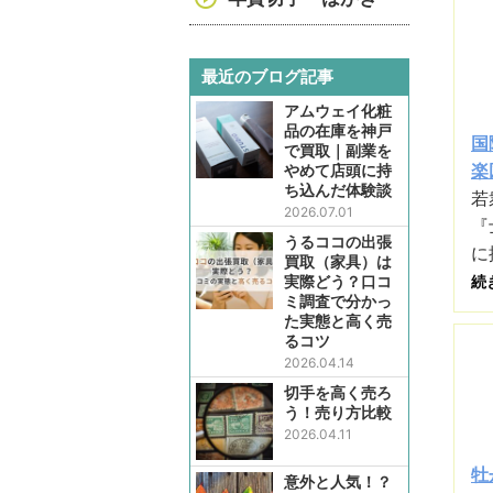
最近のブログ記事
アムウェイ化粧
品の在庫を神戸
国
で買取｜副業を
楽
やめて店頭に持
ち込んだ体験談
若
2026.07.01
『
うるココの出張
に
買取（家具）は
実際どう？口コ
続
ミ調査で分かっ
た実態と高く売
るコツ
2026.04.14
切手を高く売ろ
う！売り方比較
2026.04.11
牡
意外と人気！？