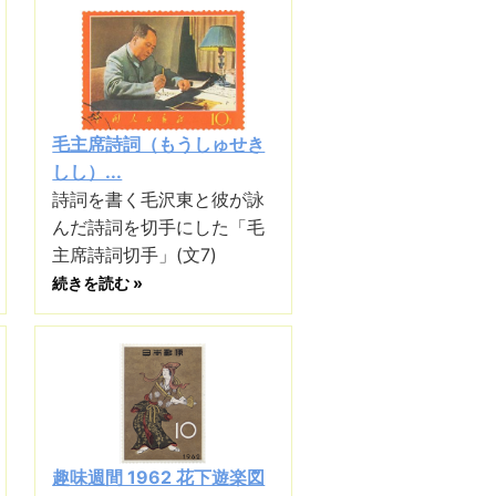
毛主席詩詞（もうしゅせき
しし）...
詩詞を書く毛沢東と彼が詠
んだ詩詞を切手にした「毛
主席詩詞切手」(文7)
続きを読む »
趣味週間 1962 花下遊楽図