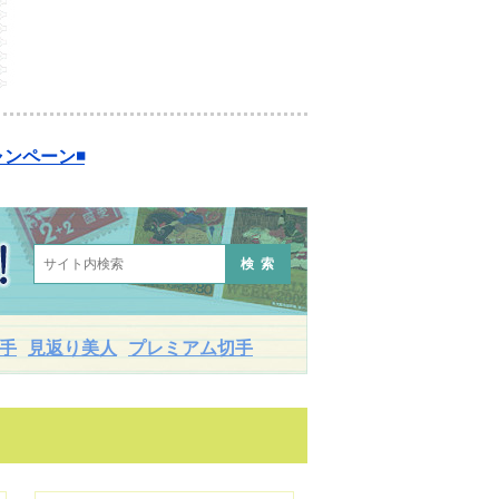
ンペーン◾️
検索
手
見返り美人
プレミアム切手