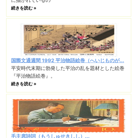
に描かれているの
続きを読む »
国際文通週間 1992 平治物語絵巻（へいじものが...
平安時代末期に勃発した平治の乱を題材とした絵巻
『平治物語絵巻』。
続きを読む »
毛主席詩詞（もうしゅせきしし）...