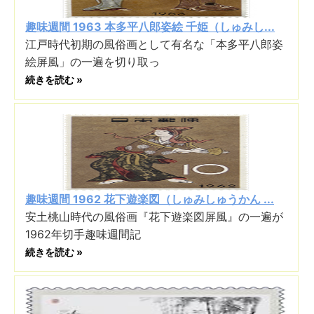
趣味週間 1963 本多平八郎姿絵 千姫（しゅみし...
江戸時代初期の風俗画として有名な「本多平八郎姿
絵屏風」の一遍を切り取っ
続きを読む »
趣味週間 1962 花下遊楽図（しゅみしゅうかん ...
安土桃山時代の風俗画『花下遊楽図屏風』の一遍が
1962年切手趣味週間記
続きを読む »