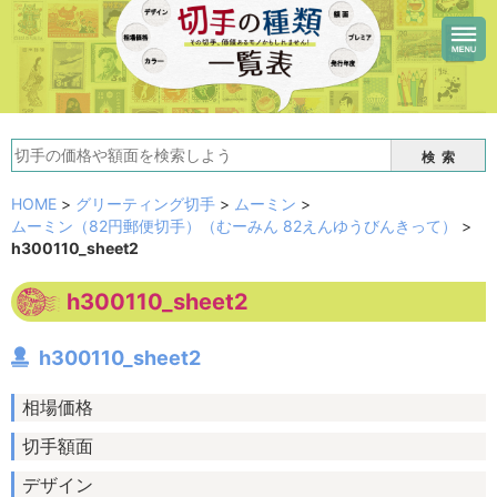
検索
HOME
>
グリーティング切手
>
ムーミン
>
ムーミン（82円郵便切手）（むーみん 82えんゆうびんきって）
>
h300110_sheet2
h300110_sheet2
h300110_sheet2
相場価格
切手額面
デザイン