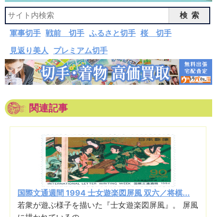
検索
軍事切手
戦前 切手
ふるさと切手
桜 切手
見返り美人
プレミアム切手
関連記事
国際文通週間 1994 士女遊楽図屏風 双六／将棋...
若衆が遊ぶ様子を描いた『士女遊楽図屏風』。 屏風