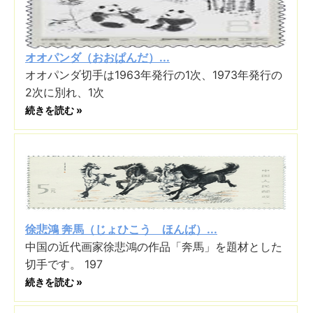
オオパンダ（おおぱんだ）...
オオパンダ切手は1963年発行の1次、1973年発行の
2次に別れ、1次
続きを読む »
徐悲鴻 奔馬（じょひこう ほんば）...
中国の近代画家徐悲鴻の作品「奔馬」を題材とした
切手です。 197
続きを読む »