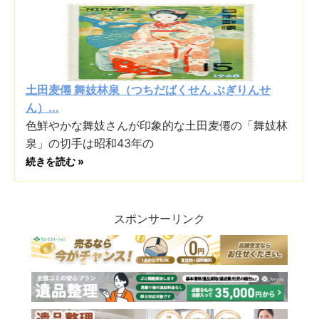
土田麦僊 舞妓林泉（つちだばくせん ぶぎりんせ
ん）...
色鮮やかな舞妓さんが印象的な土田麦僊の「舞妓林
泉」の切手は昭和43年の
続きを読む »
スポンサーリンク