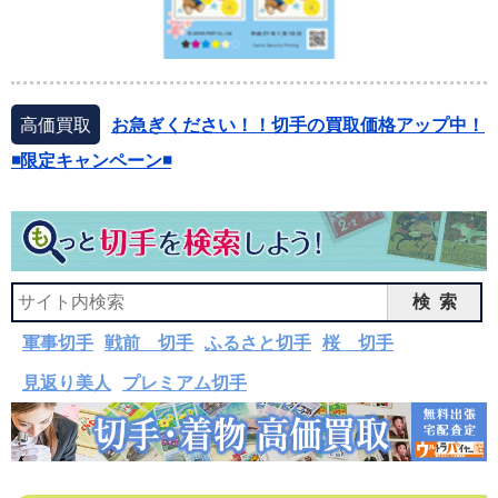
高価買取
お急ぎください！！切手の買取価格アップ中！
◾️限定キャンペーン◾️
検索
軍事切手
戦前 切手
ふるさと切手
桜 切手
見返り美人
プレミアム切手