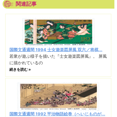
関連記事
国際文通週間 1994 士女遊楽図屏風 双六／将棋...
若衆が遊ぶ様子を描いた『士女遊楽図屏風』。 屏風
に描かれているの
続きを読む »
国際文通週間 1992 平治物語絵巻（へいじものが...