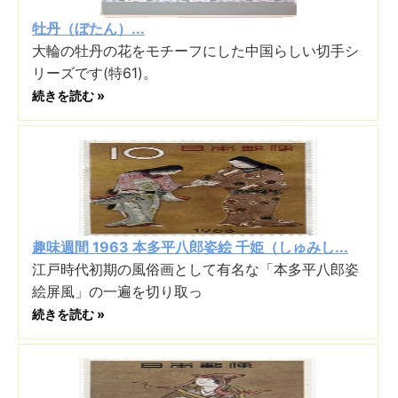
牡丹（ぼたん）...
大輪の牡丹の花をモチーフにした中国らしい切手シ
リーズです(特61)。
続きを読む »
趣味週間 1963 本多平八郎姿絵 千姫（しゅみし...
江戸時代初期の風俗画として有名な「本多平八郎姿
絵屏風」の一遍を切り取っ
続きを読む »