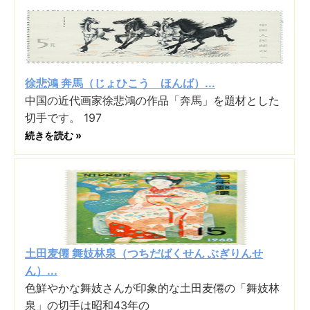
徐悲鴻 奔馬（じょひこう ほんば）...
中国の近代画家徐悲鴻の作品「奔馬」を題材とした
切手です。 197
続きを読む »
土田麦僊 舞妓林泉（つちだばくせん ぶぎりんせ
ん）...
色鮮やかな舞妓さんが印象的な土田麦僊の「舞妓林
泉」の切手は昭和43年の