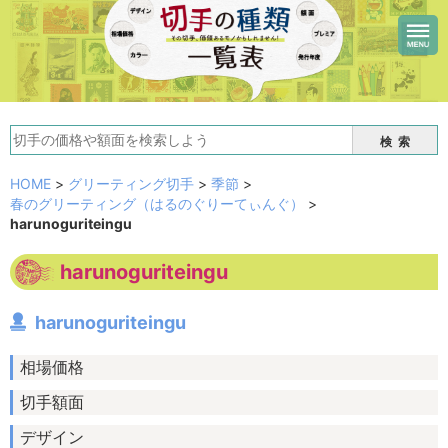
検索
HOME
>
グリーティング切手
>
季節
>
春のグリーティング（はるのぐりーてぃんぐ）
>
harunoguriteingu
harunoguriteingu
harunoguriteingu
相場価格
切手額面
デザイン