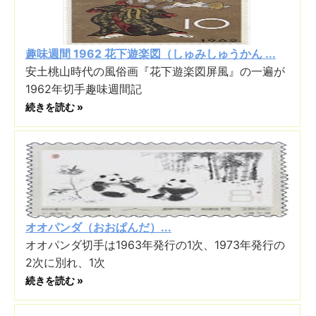
趣味週間 1962 花下遊楽図（しゅみしゅうかん ...
安土桃山時代の風俗画『花下遊楽図屏風』の一遍が
1962年切手趣味週間記
続きを読む »
オオパンダ（おおぱんだ）...
オオパンダ切手は1963年発行の1次、1973年発行の
2次に別れ、1次
続きを読む »