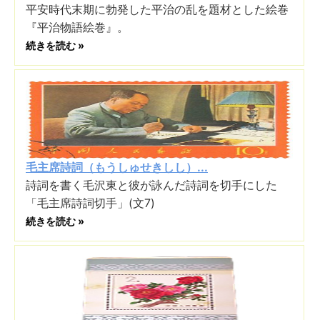
平安時代末期に勃発した平治の乱を題材とした絵巻
『平治物語絵巻』。
続きを読む »
毛主席詩詞（もうしゅせきしし）...
詩詞を書く毛沢東と彼が詠んだ詩詞を切手にした
「毛主席詩詞切手」(文7)
続きを読む »