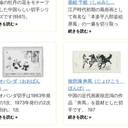
輪の牡丹の花をモチーフ
姿絵 千姫（しゅみし...
した中国らしい切手シリ
江戸時代初期の風俗画とし
ズです(特61)。
て有名な「本多平八郎姿絵
屏風」の一遍を切り取っ
きを読む »
続きを読む »
オパンダ（おおぱん
徐悲鴻 奔馬（じょひこう
...
ほんば）...
オパンダ切手は1963年発
中国の近代画家徐悲鴻の作
の1次、1973年発行の2次
品「奔馬」を題材とした切
別れ、1次
手です。 197
きを読む »
続きを読む »