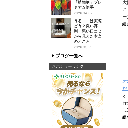
大
「植物柄」プレ
ミアム切手
に
2026.04.07
ー
うるココは実際
続
どう？良い評
判・悪い口コミ
から見えた本当
のところ
2026.03.21
ブログ一覧へ
スポンサーリンク
オ
だ）
オ
行
に
続