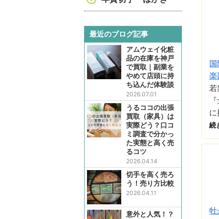
最近のブログ記事
アムウェイ化粧
品の在庫を神戸
国
で買取｜副業を
楽
やめて店頭に持
ち込んだ体験談
若
2026.07.01
『
うるココの出張
に
買取（家具）は
実際どう？口コ
続
ミ調査で分かっ
た実態と高く売
るコツ
2026.04.14
切手を高く売ろ
う！売り方比較
2026.04.11
牡
意外と人気！？