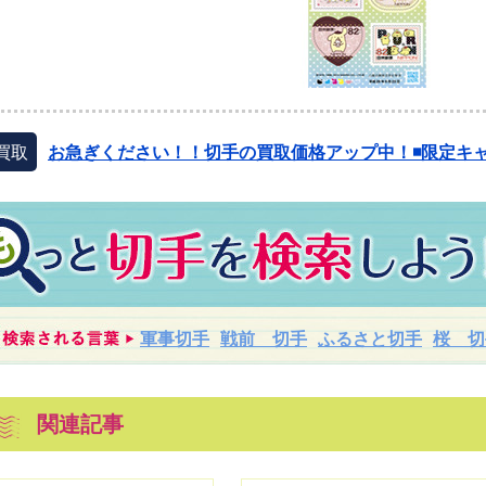
買取
お急ぎください！！切手の買取価格アップ中！◾️限定キャ
軍事切手
戦前 切手
ふるさと切手
桜 切
関連記事