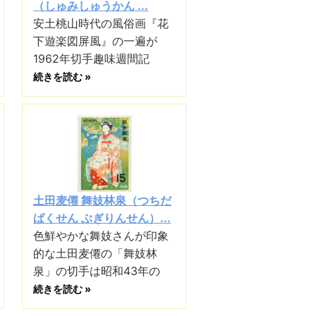
（しゅみしゅうかん ...
安土桃山時代の風俗画『花
下遊楽図屏風』の一遍が
1962年切手趣味週間記
続きを読む »
土田麦僊 舞妓林泉（つちだ
ばくせん ぶぎりんせん）...
色鮮やかな舞妓さんが印象
的な土田麦僊の「舞妓林
泉」の切手は昭和43年の
続きを読む »