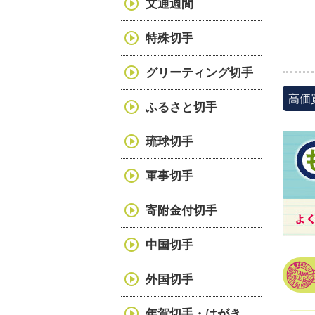
文通週間
特殊切手
グリーティング切手
高価
ふるさと切手
琉球切手
軍事切手
寄附金付切手
中国切手
外国切手
年賀切手・はがき