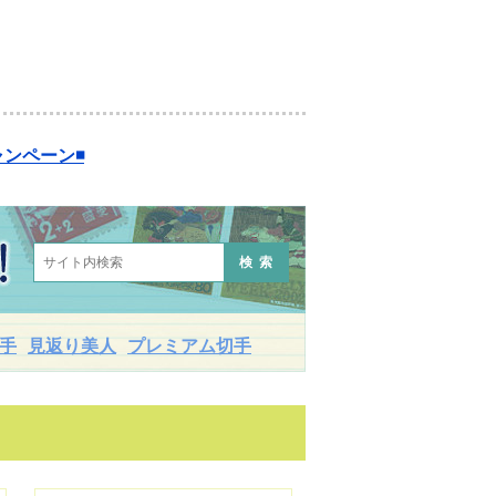
ンペーン◾️
検索
手
見返り美人
プレミアム切手