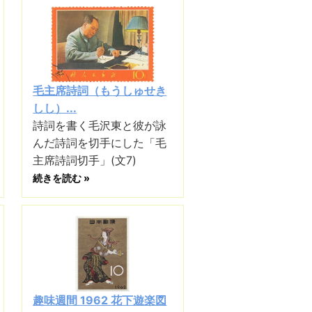
毛主席詩詞（もうしゅせき
しし）...
詩詞を書く毛沢東と彼が詠
んだ詩詞を切手にした「毛
主席詩詞切手」(文7)
続きを読む »
趣味週間 1962 花下遊楽図