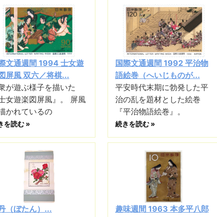
際文通週間 1994 士女遊
国際文通週間 1992 平治物
図屏風 双六／将棋...
語絵巻（へいじものが...
衆が遊ぶ様子を描いた
平安時代末期に勃発した平
士女遊楽図屏風』。 屏風
治の乱を題材とした絵巻
描かれているの
『平治物語絵巻』。
きを読む »
続きを読む »
丹（ぼたん）...
趣味週間 1963 本多平八郎