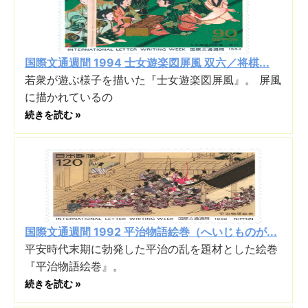
国際文通週間 1994 士女遊楽図屏風 双六／将棋...
若衆が遊ぶ様子を描いた『士女遊楽図屏風』。 屏風
に描かれているの
続きを読む »
国際文通週間 1992 平治物語絵巻（へいじものが...
平安時代末期に勃発した平治の乱を題材とした絵巻
『平治物語絵巻』。
続きを読む »