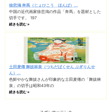
徐悲鴻 奔馬（じょひこう ほんば）...
中国の近代画家徐悲鴻の作品「奔馬」を題材とした
切手です。 197
続きを読む »
土田麦僊 舞妓林泉（つちだばくせん ぶぎりんせ
ん）...
色鮮やかな舞妓さんが印象的な土田麦僊の「舞妓林
泉」の切手は昭和43年の
続きを読む »
スポンサーリンク