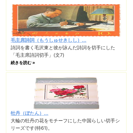
毛主席詩詞（もうしゅせきしし）...
詩詞を書く毛沢東と彼が詠んだ詩詞を切手にした
「毛主席詩詞切手」(文7)
続きを読む »
牡丹（ぼたん）...
大輪の牡丹の花をモチーフにした中国らしい切手シ
リーズです(特61)。