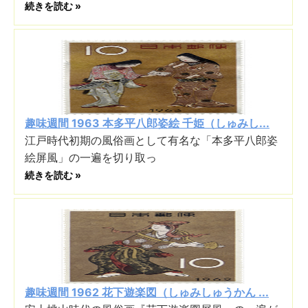
続きを読む »
趣味週間 1963 本多平八郎姿絵 千姫（しゅみし...
江戸時代初期の風俗画として有名な「本多平八郎姿
絵屏風」の一遍を切り取っ
続きを読む »
趣味週間 1962 花下遊楽図（しゅみしゅうかん ...