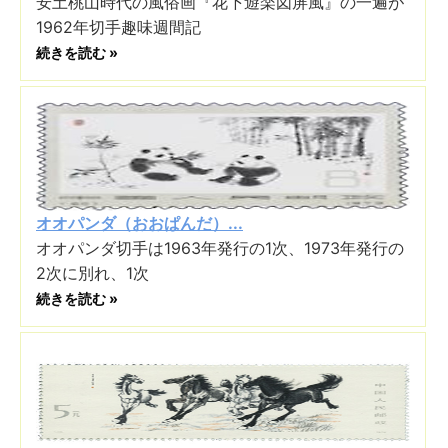
安土桃山時代の風俗画『花下遊楽図屏風』の一遍が
1962年切手趣味週間記
続きを読む »
オオパンダ（おおぱんだ）...
オオパンダ切手は1963年発行の1次、1973年発行の
2次に別れ、1次
続きを読む »