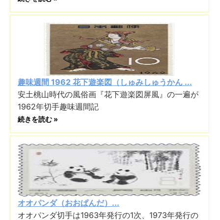
趣味週間 1962 花下遊楽図（しゅみしゅうかん ...
安土桃山時代の風俗画『花下遊楽図屏風』の一遍が
1962年切手趣味週間記
続きを読む »
オオパンダ（おおぱんだ）...
オオパンダ切手は1963年発行の1次、1973年発行の