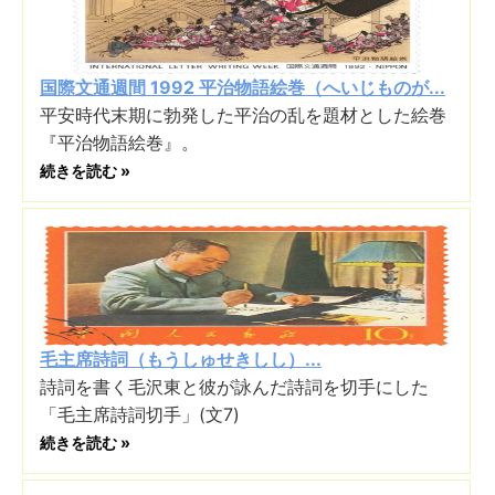
国際文通週間 1992 平治物語絵巻（へいじものが...
平安時代末期に勃発した平治の乱を題材とした絵巻
『平治物語絵巻』。
続きを読む »
毛主席詩詞（もうしゅせきしし）...
詩詞を書く毛沢東と彼が詠んだ詩詞を切手にした
「毛主席詩詞切手」(文7)
続きを読む »