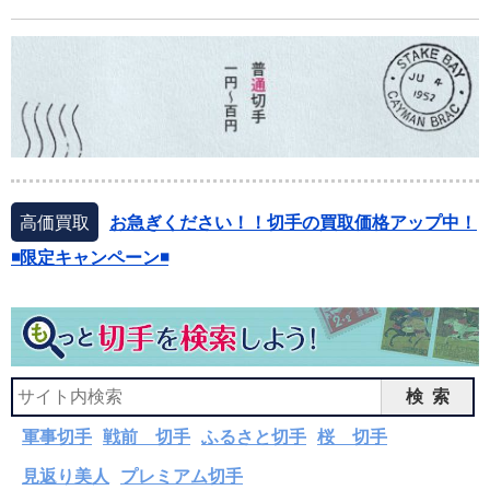
高価買取
お急ぎください！！切手の買取価格アップ中！
◾️限定キャンペーン◾️
検索
軍事切手
戦前 切手
ふるさと切手
桜 切手
見返り美人
プレミアム切手