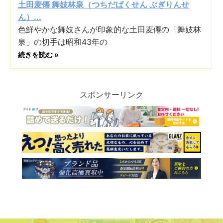
土田麦僊 舞妓林泉（つちだばくせん ぶぎりんせ
ん）...
色鮮やかな舞妓さんが印象的な土田麦僊の「舞妓林
泉」の切手は昭和43年の
続きを読む »
スポンサーリンク