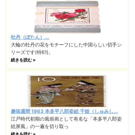
牡丹（ぼたん）...
大輪の牡丹の花をモチーフにした中国らしい切手シ
リーズです(特61)。
続きを読む »
趣味週間 1963 本多平八郎姿絵 千姫（しゅみし...
江戸時代初期の風俗画として有名な「本多平八郎姿
絵屏風」の一遍を切り取っ
続きを読む »