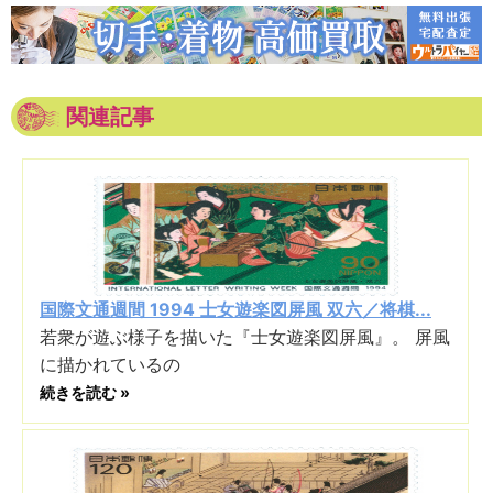
関連記事
国際文通週間 1994 士女遊楽図屏風 双六／将棋...
若衆が遊ぶ様子を描いた『士女遊楽図屏風』。 屏風
に描かれているの
続きを読む »