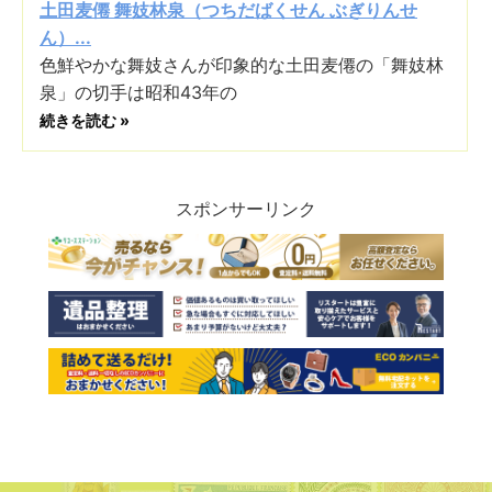
土田麦僊 舞妓林泉（つちだばくせん ぶぎりんせ
ん）...
色鮮やかな舞妓さんが印象的な土田麦僊の「舞妓林
泉」の切手は昭和43年の
続きを読む »
スポンサーリンク