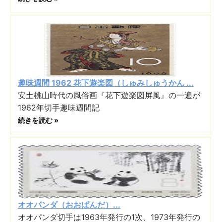
趣味週間 1962 花下遊楽図（しゅみしゅうかん ...
安土桃山時代の風俗画『花下遊楽図屏風』の一遍が
1962年切手趣味週間記
続きを読む »
オオパンダ（おおぱんだ）...
オオパンダ切手は1963年発行の1次、1973年発行の