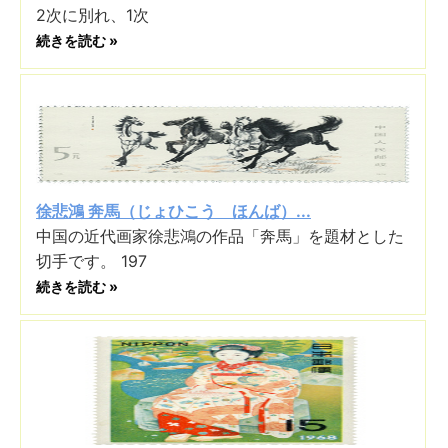
2次に別れ、1次
続きを読む »
徐悲鴻 奔馬（じょひこう ほんば）...
中国の近代画家徐悲鴻の作品「奔馬」を題材とした
切手です。 197
続きを読む »