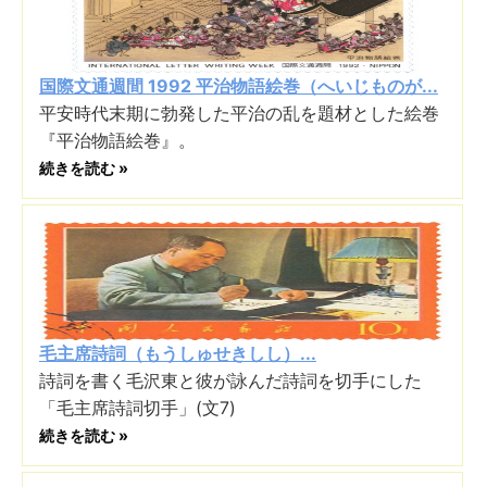
国際文通週間 1992 平治物語絵巻（へいじものが...
平安時代末期に勃発した平治の乱を題材とした絵巻
『平治物語絵巻』。
続きを読む »
毛主席詩詞（もうしゅせきしし）...
詩詞を書く毛沢東と彼が詠んだ詩詞を切手にした
「毛主席詩詞切手」(文7)
続きを読む »