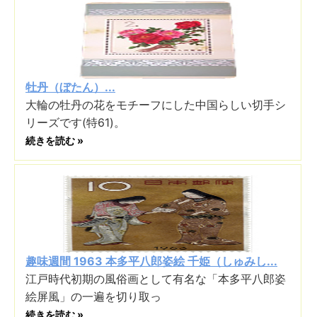
牡丹（ぼたん）...
大輪の牡丹の花をモチーフにした中国らしい切手シ
リーズです(特61)。
続きを読む »
趣味週間 1963 本多平八郎姿絵 千姫（しゅみし...
江戸時代初期の風俗画として有名な「本多平八郎姿
絵屏風」の一遍を切り取っ
続きを読む »