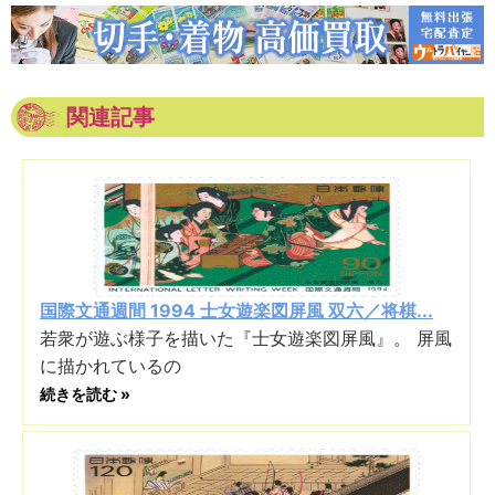
関連記事
国際文通週間 1994 士女遊楽図屏風 双六／将棋...
若衆が遊ぶ様子を描いた『士女遊楽図屏風』。 屏風
に描かれているの
続きを読む »