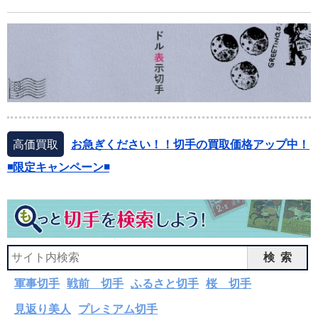
高価買取
お急ぎください！！切手の買取価格アップ中！
◾️限定キャンペーン◾️
検索
軍事切手
戦前 切手
ふるさと切手
桜 切手
見返り美人
プレミアム切手