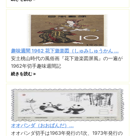
趣味週間 1962 花下遊楽図（しゅみしゅうかん ...
安土桃山時代の風俗画『花下遊楽図屏風』の一遍が
1962年切手趣味週間記
続きを読む »
オオパンダ（おおぱんだ）...
オオパンダ切手は1963年発行の1次、1973年発行の