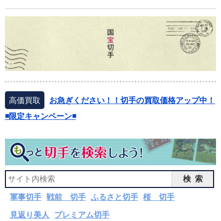
高価買取
お急ぎください！！切手の買取価格アップ中！
◾️限定キャンペーン◾️
検索
軍事切手
戦前 切手
ふるさと切手
桜 切手
見返り美人
プレミアム切手