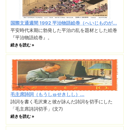
国際文通週間 1992 平治物語絵巻（へいじものが...
平安時代末期に勃発した平治の乱を題材とした絵巻
『平治物語絵巻』。
続きを読む »
毛主席詩詞（もうしゅせきしし）...
詩詞を書く毛沢東と彼が詠んだ詩詞を切手にした
「毛主席詩詞切手」(文7)
続きを読む »