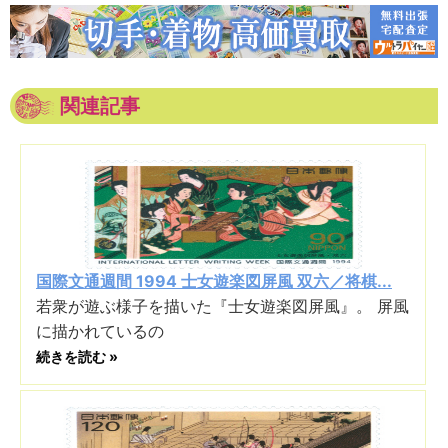
関連記事
国際文通週間 1994 士女遊楽図屏風 双六／将棋...
若衆が遊ぶ様子を描いた『士女遊楽図屏風』。 屏風
に描かれているの
続きを読む »