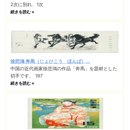
2次に別れ、1次
続きを読む »
徐悲鴻 奔馬（じょひこう ほんば）...
中国の近代画家徐悲鴻の作品「奔馬」を題材とした
切手です。 197
続きを読む »