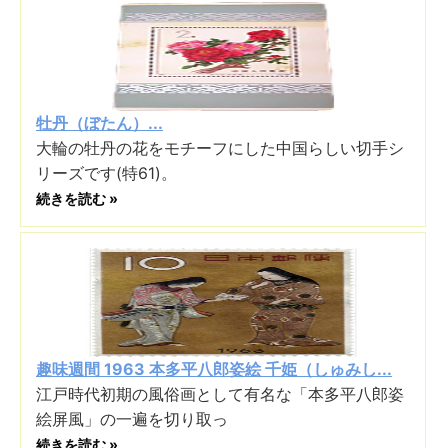
牡丹（ぼたん）...
大輪の牡丹の花をモチーフにした中国らしい切手シ
リーズです(特61)。
続きを読む »
趣味週間 1963 本多平八郎姿絵 千姫（しゅみし...
江戸時代初期の風俗画として有名な「本多平八郎姿
絵屏風」の一遍を切り取っ
続きを読む »