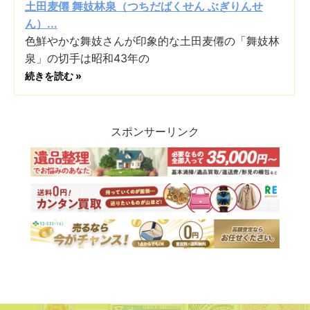
土田麦僊 舞妓林泉（つちだばくせん ぶぎりんせ
ん）...
色鮮やかな舞妓さんが印象的な土田麦僊の「舞妓林
泉」の切手は昭和43年の
続きを読む »
スポンサーリンク