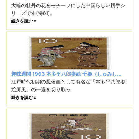
大輪の牡丹の花をモチーフにした中国らしい切手シ
リーズです(特61)。
続きを読む »
趣味週間 1963 本多平八郎姿絵 千姫（しゅみし...
江戸時代初期の風俗画として有名な「本多平八郎姿
絵屏風」の一遍を切り取っ
続きを読む »