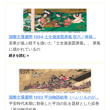
国際文通週間 1994 士女遊楽図屏風 双六／将棋...
若衆が遊ぶ様子を描いた『士女遊楽図屏風』。 屏風
に描かれているの
続きを読む »
国際文通週間 1992 平治物語絵巻（へいじものが...
平安時代末期に勃発した平治の乱を題材とした絵巻
『平治物語絵巻』。