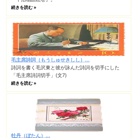
続きを読む »
毛主席詩詞（もうしゅせきしし）...
詩詞を書く毛沢東と彼が詠んだ詩詞を切手にした
「毛主席詩詞切手」(文7)
続きを読む »
牡丹（ぼたん）...