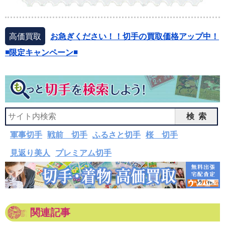
高価買取
お急ぎください！！切手の買取価格アップ中！
◾️限定キャンペーン◾️
検索
軍事切手
戦前 切手
ふるさと切手
桜 切手
見返り美人
プレミアム切手
関連記事