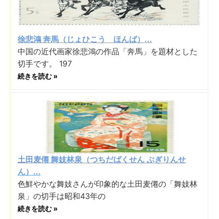
徐悲鴻 奔馬（じょひこう ほんば）...
中国の近代画家徐悲鴻の作品「奔馬」を題材とした
切手です。 197
続きを読む »
土田麦僊 舞妓林泉（つちだばくせん ぶぎりんせ
ん）...
色鮮やかな舞妓さんが印象的な土田麦僊の「舞妓林
泉」の切手は昭和43年の
続きを読む »