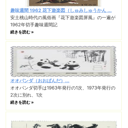
趣味週間 1962 花下遊楽図（しゅみしゅうかん ...
安土桃山時代の風俗画『花下遊楽図屏風』の一遍が
1962年切手趣味週間記
続きを読む »
オオパンダ（おおぱんだ）...
オオパンダ切手は1963年発行の1次、1973年発行の
2次に別れ、1次
続きを読む »