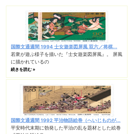
国際文通週間 1994 士女遊楽図屏風 双六／将棋...
若衆が遊ぶ様子を描いた『士女遊楽図屏風』。 屏風
に描かれているの
続きを読む »
国際文通週間 1992 平治物語絵巻（へいじものが...
平安時代末期に勃発した平治の乱を題材とした絵巻