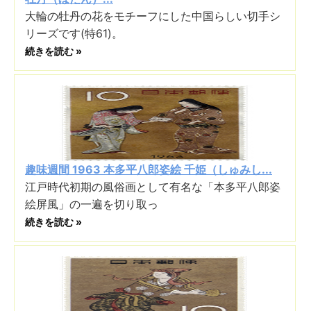
大輪の牡丹の花をモチーフにした中国らしい切手シ
リーズです(特61)。
続きを読む »
趣味週間 1963 本多平八郎姿絵 千姫（しゅみし...
江戸時代初期の風俗画として有名な「本多平八郎姿
絵屏風」の一遍を切り取っ
続きを読む »