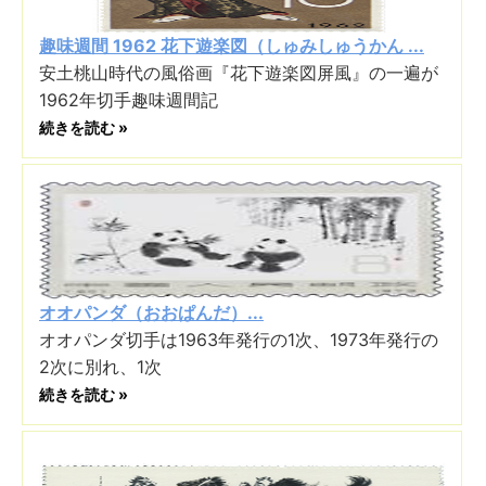
趣味週間 1962 花下遊楽図（しゅみしゅうかん ...
安土桃山時代の風俗画『花下遊楽図屏風』の一遍が
1962年切手趣味週間記
続きを読む »
オオパンダ（おおぱんだ）...
オオパンダ切手は1963年発行の1次、1973年発行の
2次に別れ、1次
続きを読む »