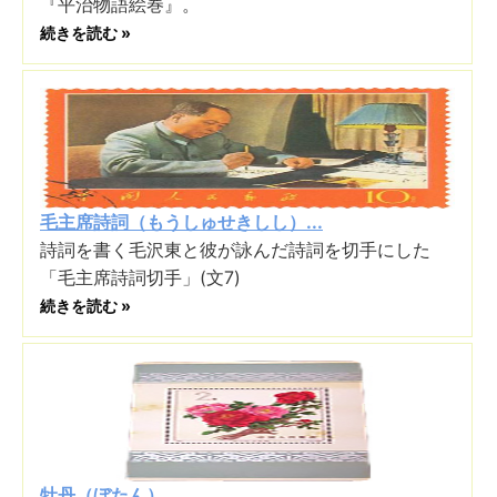
『平治物語絵巻』。
続きを読む »
毛主席詩詞（もうしゅせきしし）...
詩詞を書く毛沢東と彼が詠んだ詩詞を切手にした
「毛主席詩詞切手」(文7)
続きを読む »
牡丹（ぼたん）...