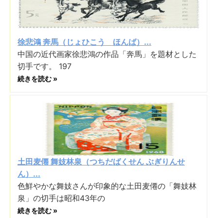
徐悲鴻 奔馬（じょひこう ほんば）...
中国の近代画家徐悲鴻の作品「奔馬」を題材とした
切手です。 197
続きを読む »
土田麦僊 舞妓林泉（つちだばくせん ぶぎりんせ
ん）...
色鮮やかな舞妓さんが印象的な土田麦僊の「舞妓林
泉」の切手は昭和43年の
続きを読む »