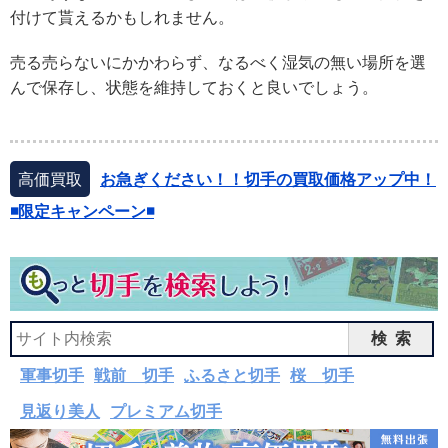
付けて貰えるかもしれません。
売る売らないにかかわらず、なるべく湿気の無い場所を選
んで保存し、状態を維持しておくと良いでしょう。
高価買取
お急ぎください！！切手の買取価格アップ中！
◾️限定キャンペーン◾️
検索
軍事切手
戦前 切手
ふるさと切手
桜 切手
見返り美人
プレミアム切手