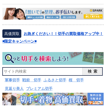
高価買取
お急ぎください！！切手の買取価格アップ中！
◾️限定キャンペーン◾️
検索
軍事切手
戦前 切手
ふるさと切手
桜 切手
見返り美人
プレミアム切手