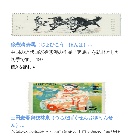
徐悲鴻 奔馬（じょひこう ほんば）...
中国の近代画家徐悲鴻の作品「奔馬」を題材とした
切手です。 197
続きを読む »
土田麦僊 舞妓林泉（つちだばくせん ぶぎりんせ
ん）...
色鮮やかな舞妓さんが印象的な土田麦僊の「舞妓林