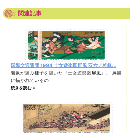
関連記事
国際文通週間 1994 士女遊楽図屏風 双六／将棋...
若衆が遊ぶ様子を描いた『士女遊楽図屏風』。 屏風
に描かれているの
続きを読む »