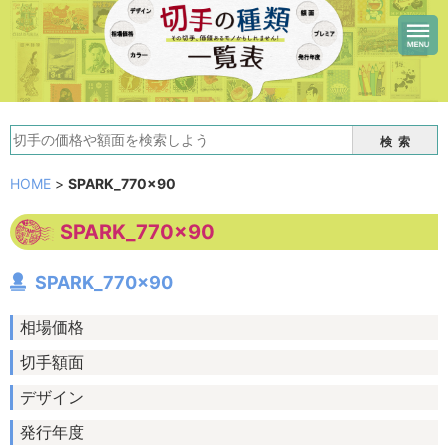
検索
HOME
>
SPARK_770×90
SPARK_770×90
SPARK_770×90
相場価格
切手額面
デザイン
発行年度