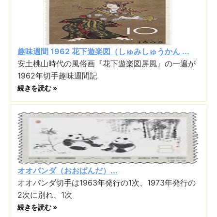
趣味週間 1962 花下遊楽図（しゅみしゅうかん ...
安土桃山時代の風俗画『花下遊楽図屏風』の一遍が
1962年切手趣味週間記
続きを読む »
オオパンダ（おおぱんだ）...
オオパンダ切手は1963年発行の1次、1973年発行の
2次に別れ、1次
続きを読む »