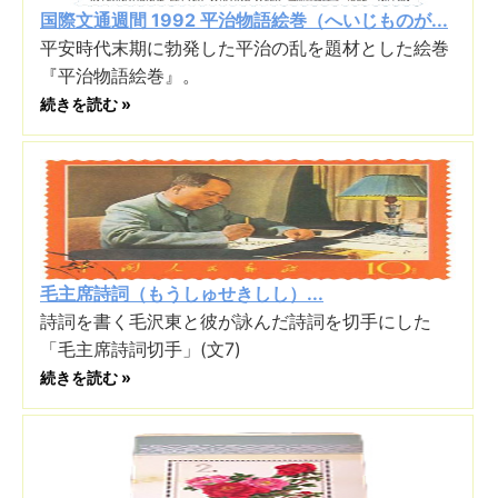
国際文通週間 1992 平治物語絵巻（へいじものが...
平安時代末期に勃発した平治の乱を題材とした絵巻
『平治物語絵巻』。
続きを読む »
毛主席詩詞（もうしゅせきしし）...
詩詞を書く毛沢東と彼が詠んだ詩詞を切手にした
「毛主席詩詞切手」(文7)
続きを読む »