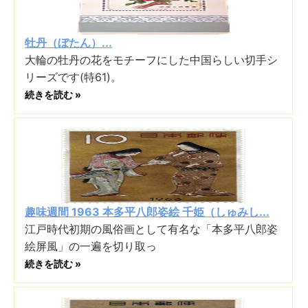
牡丹（ぼたん）...
大輪の牡丹の花をモチーフにした中国らしい切手シ
リーズです(特61)。
続きを読む »
趣味週間 1963 本多平八郎姿絵 千姫（しゅみし...
江戸時代初期の風俗画として有名な「本多平八郎姿
絵屏風」の一遍を切り取っ
続きを読む »