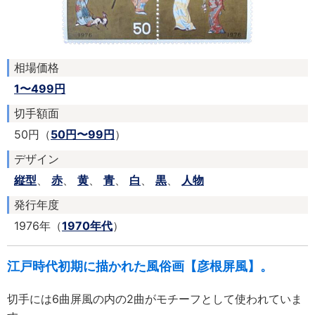
相場価格
1〜499円
切手額面
50円（
50円〜99円
）
デザイン
縦型
、
赤
、
黄
、
青
、
白
、
黒
、
人物
発行年度
1976年（
1970年代
）
江戸時代初期に描かれた風俗画【彦根屏風】。
切手には6曲屏風の内の2曲がモチーフとして使われていま