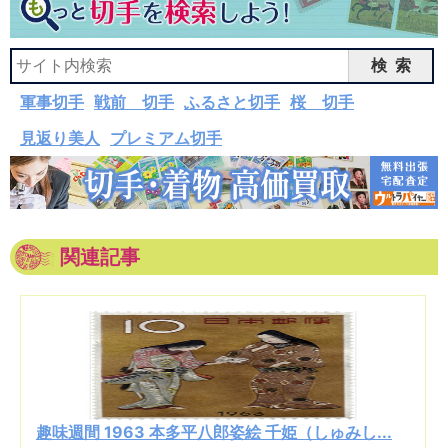
検索
軍事切手
戦前 切手
ふるさと切手
桜 切手
見返り美人
プレミアム切手
関連記事
趣味週間 1963 本多平八郎姿絵 千姫（しゅみし...