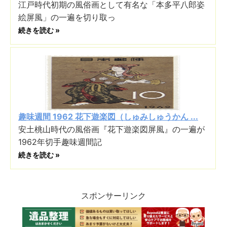
江戸時代初期の風俗画として有名な「本多平八郎姿
絵屏風」の一遍を切り取っ
続きを読む »
趣味週間 1962 花下遊楽図（しゅみしゅうかん ...
安土桃山時代の風俗画『花下遊楽図屏風』の一遍が
1962年切手趣味週間記
続きを読む »
スポンサーリンク